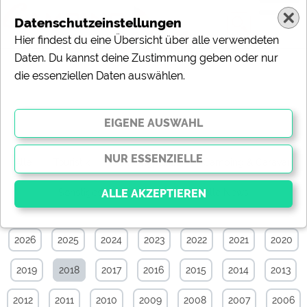
Datenschutzeinstellungen
Hier findest du eine Übersicht über alle verwendeten
Daten. Du kannst deine Zustimmung geben oder nur
die essenziellen Daten auswählen.
Specials-News-Archiv von April 2018
Alle
Touristik
Campingplätze
Camping & Caravan
Sonstiges
Specials
Aktuelle News
2026
2025
2024
2023
2022
2021
2020
Essenziell
Essenzielle Cookies ermöglichen grundlegende
2019
2018
2017
2016
2015
2014
2013
Funktionen und sind für die einwandfreie Funktion der
Website dringend erforderlich. Ohne diese Cookies
werden Teile der Website
nicht funktionieren
.
2012
2011
2010
2009
2008
2007
2006