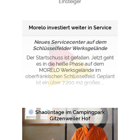
Einsteiger
Google Remarketing
https://policies.google.com/privacy
Die Cookieeinstellungen können jeder Zeit im Footer
Morelo investiert weiter in Service
über "COOKIES" geändert werden!
Neues Servicecenter auf dem
Schlüsselfelder Werksgelände
Der Startschuss ist gefallen. Jetzt geht
es in die heiße Phase auf dem
MORELO Werksgelände im
oberfränkischen Schlüsselfeld. Geplant
ist ein über 7.200 m2 großes ...
Shaolintage im Campingpark
Gitzenweiler Hof