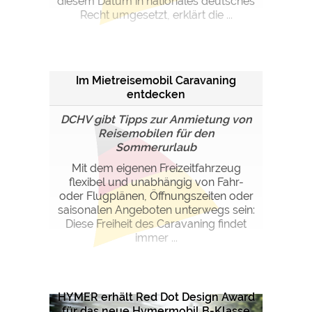
diesem Datum in nationales deutsches
Recht umgesetzt, erklärt die ...
Im Mietreisemobil Caravaning
entdecken
DCHV gibt Tipps zur Anmietung von
Reisemobilen für den
Sommerurlaub
Mit dem eigenen Freizeitfahrzeug
flexibel und unabhängig von Fahr-
oder Flugplänen, Öffnungszeiten oder
saisonalen Angeboten unterwegs sein:
Diese Freiheit des Caravaning findet
immer ...
HYMER erhält Red Dot Design Award
für das neue Hymermobil B-Klasse