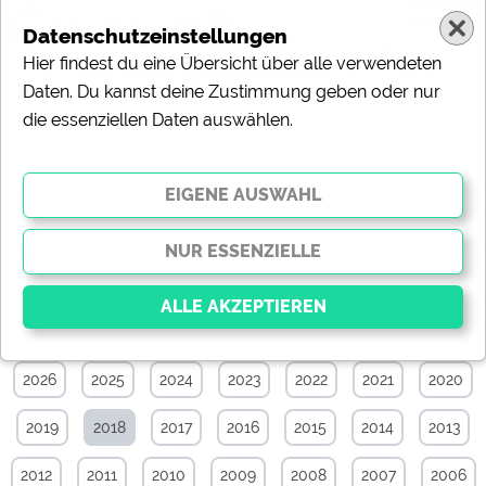
Datenschutzeinstellungen
Hier findest du eine Übersicht über alle verwendeten
Daten. Du kannst deine Zustimmung geben oder nur
die essenziellen Daten auswählen.
News-Archiv von April 2018
Alle
Touristik
Campingplätze
Camping & Caravan
Sonstiges
Specials
Aktuelle News
2026
2025
2024
2023
2022
2021
2020
Essenziell
Essenzielle Cookies ermöglichen grundlegende
2019
2018
2017
2016
2015
2014
2013
Funktionen und sind für die einwandfreie Funktion der
Website dringend erforderlich. Ohne diese Cookies
werden Teile der Website
nicht funktionieren
.
2012
2011
2010
2009
2008
2007
2006