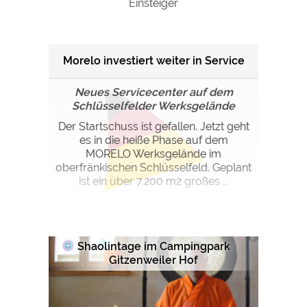
Einsteiger
Google Remarketing
https://policies.google.com/privacy
Die Cookieeinstellungen können jeder Zeit im Footer
Morelo investiert weiter in Service
über "COOKIES" geändert werden!
Neues Servicecenter auf dem
Schlüsselfelder Werksgelände
Der Startschuss ist gefallen. Jetzt geht
es in die heiße Phase auf dem
MORELO Werksgelände im
oberfränkischen Schlüsselfeld. Geplant
ist ein über 7.200 m2 großes ...
Shaolintage im Campingpark
Gitzenweiler Hof