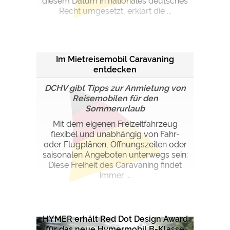
diesem Datum in nationales deutsches
Recht umgesetzt, erklärt die ...
Im Mietreisemobil Caravaning
entdecken
DCHV gibt Tipps zur Anmietung von
Reisemobilen für den
Sommerurlaub
Mit dem eigenen Freizeitfahrzeug
flexibel und unabhängig von Fahr-
oder Flugplänen, Öffnungszeiten oder
saisonalen Angeboten unterwegs sein:
Diese Freiheit des Caravaning findet
immer ...
HYMER erhält Red Dot Design Award
für das neue Hymermobil B-Klasse