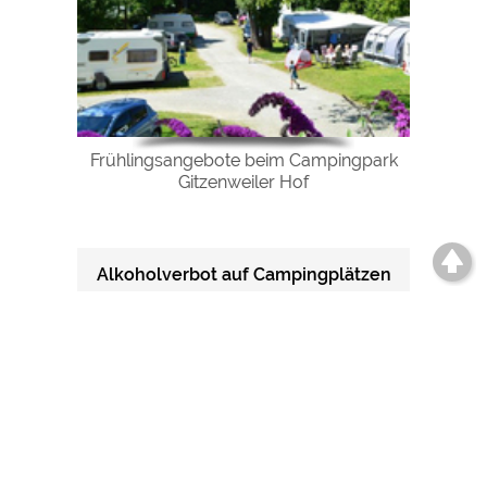
Frühlingsangebote beim Campingpark
Gitzenweiler Hof
Alkoholverbot auf Campingplätzen
Ab heute gelten 0,0 Promille auf
allen deutschen Campingplätzen.
Nach zähen Verhandlungen und
gegen den starken Wiederstand von
Campingplatzbetreibern und Campern
ist seit heute das Alkoholverbot auf
deutschen Campingplätzen in Kraft.
Der Zentralverband ...