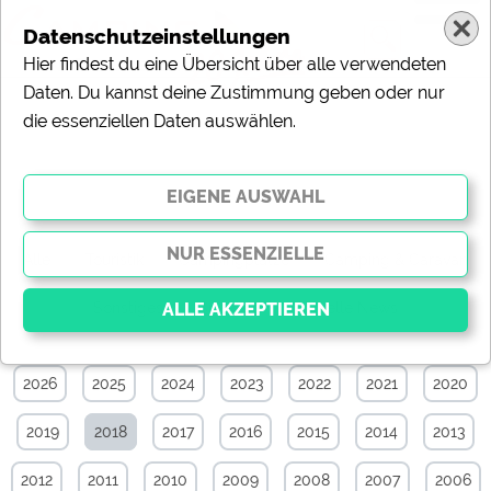
Datenschutzeinstellungen
Hier findest du eine Übersicht über alle verwendeten
Daten. Du kannst deine Zustimmung geben oder nur
die essenziellen Daten auswählen.
News-Archiv von April 2018
Alle
Touristik
Campingplätze
Camping & Caravan
Sonstiges
Specials
Aktuelle News
2026
2025
2024
2023
2022
2021
2020
Essenziell
Essenzielle Cookies ermöglichen grundlegende
2019
2018
2017
2016
2015
2014
2013
Funktionen und sind für die einwandfreie Funktion der
Website dringend erforderlich. Ohne diese Cookies
werden Teile der Website
nicht funktionieren
.
2012
2011
2010
2009
2008
2007
2006