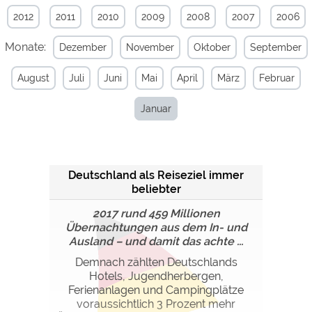
2012
2011
2010
2009
2008
2007
2006
Externe Medien
Monate:
Dezember
November
Oktober
September
YouTube (Videos von
https://policies.google.com/privacy
Campingplätzen)
August
Juli
Juni
Mai
April
März
Februar
Campingplatzvorschau (Vorschau
siehe Datenschutzerklärung des
der Internetseiten von
jeweiligen Anbieters
Campingplätzen)
Januar
Google Maps (Kartensuche, Anfahrt
https://policies.google.com/privacy
usw.)
Google reCAPTCHA (Formulare)
https://policies.google.com/privacy
Deutschland als Reiseziel immer
beliebter
Statistiken
2017 rund 459 Millionen
Google Analytics
https://policies.google.com/privacy
Übernachtungen aus dem In- und
Ausland – und damit das achte ...
Marketing
Demnach zählten Deutschlands
Hotels, Jugendherbergen,
Google Ads
https://policies.google.com/privacy
Ferienanlagen und Campingplätze
Google AdSense
https://policies.google.com/privacy
voraussichtlich 3 Prozent mehr