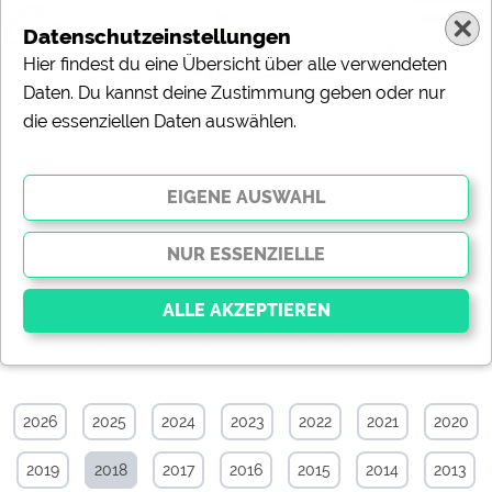
Datenschutzeinstellungen
Hier findest du eine Übersicht über alle verwendeten
Daten. Du kannst deine Zustimmung geben oder nur
die essenziellen Daten auswählen.
Touristik-News-Archiv von Januar
2018
Alle
Touristik
Campingplätze
Camping & Caravan
Sonstiges
Specials
Aktuelle News
Essenziell
Essenzielle Cookies ermöglichen grundlegende
2026
2025
2024
2023
2022
2021
2020
Funktionen und sind für die einwandfreie Funktion der
Website dringend erforderlich. Ohne diese Cookies
2019
2018
2017
2016
2015
2014
2013
werden Teile der Website
nicht funktionieren
.