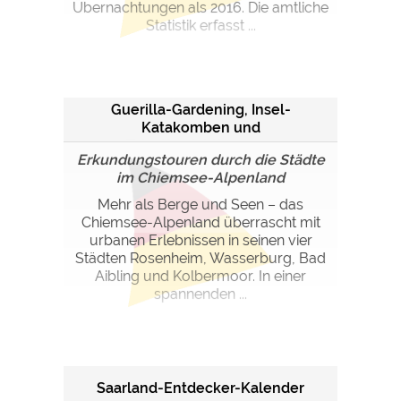
Google Remarketing
https://policies.google.com/privacy
Übernachtungen als 2016. Die amtliche
Statistik erfasst ...
Die Cookieeinstellungen können jeder Zeit im Footer
über "COOKIES" geändert werden!
Guerilla-Gardening, Insel-
Katakomben und
Tatortbesichtigungen
Erkundungstouren durch die Städte
im Chiemsee-Alpenland
Mehr als Berge und Seen – das
Chiemsee-Alpenland überrascht mit
urbanen Erlebnissen in seinen vier
Städten Rosenheim, Wasserburg, Bad
Aibling und Kolbermoor. In einer
spannenden ...
Saarland-Entdecker-Kalender