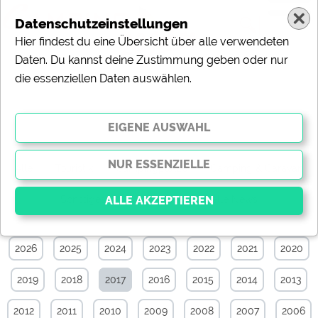
Datenschutzeinstellungen
Hier findest du eine Übersicht über alle verwendeten
Daten. Du kannst deine Zustimmung geben oder nur
die essenziellen Daten auswählen.
Specials-News-Archiv von Juli 2017
Alle
Touristik
Campingplätze
Camping & Caravan
Sonstiges
Specials
Aktuelle News
2026
2025
2024
2023
2022
2021
2020
Essenziell
Essenzielle Cookies ermöglichen grundlegende
2019
2018
2017
2016
2015
2014
2013
Funktionen und sind für die einwandfreie Funktion der
Website dringend erforderlich. Ohne diese Cookies
werden Teile der Website
nicht funktionieren
.
2012
2011
2010
2009
2008
2007
2006