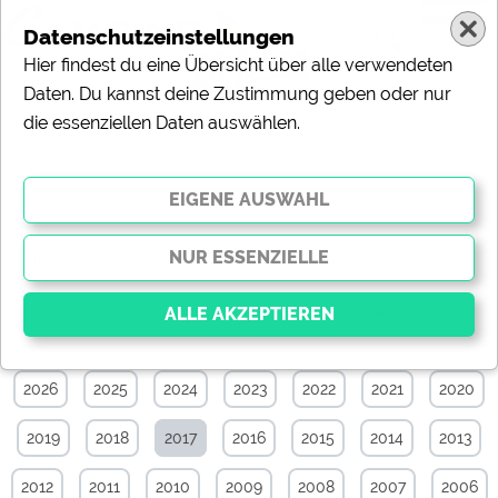
Datenschutzeinstellungen
Hier findest du eine Übersicht über alle verwendeten
Daten. Du kannst deine Zustimmung geben oder nur
die essenziellen Daten auswählen.
News-Archiv von Dezember 2017
Alle
Touristik
Campingplätze
Camping & Caravan
Sonstiges
Specials
Aktuelle News
2026
2025
2024
2023
2022
2021
2020
Essenziell
Essenzielle Cookies ermöglichen grundlegende
2019
2018
2017
2016
2015
2014
2013
Funktionen und sind für die einwandfreie Funktion der
Website dringend erforderlich. Ohne diese Cookies
werden Teile der Website
nicht funktionieren
.
2012
2011
2010
2009
2008
2007
2006