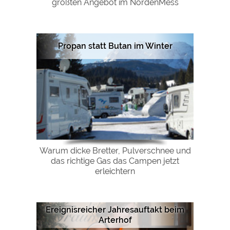
größten Angebot im NordenMess
Google Remarketing
https://policies.google.com/privacy
Die Cookieeinstellungen können jeder Zeit im Footer
Propan statt Butan im Winter
über "COOKIES" geändert werden!
Warum dicke Bretter, Pulverschnee und
das richtige Gas das Campen jetzt
erleichtern
Ereignisreicher Jahresauftakt beim
Arterhof