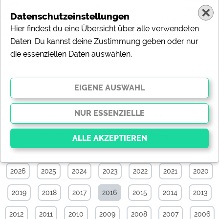
Datenschutzeinstellungen
Hier findest du eine Übersicht über alle verwendeten
Daten. Du kannst deine Zustimmung geben oder nur
die essenziellen Daten auswählen.
Specials-News-Archiv von April 2016
Alle
Touristik
Campingplätze
Camping & Caravan
Sonstiges
Specials
Aktuelle News
2026
2025
2024
2023
2022
2021
2020
Essenziell
Essenzielle Cookies ermöglichen grundlegende
2019
2018
2017
2016
2015
2014
2013
Funktionen und sind für die einwandfreie Funktion der
Website dringend erforderlich. Ohne diese Cookies
werden Teile der Website
nicht funktionieren
.
2012
2011
2010
2009
2008
2007
2006