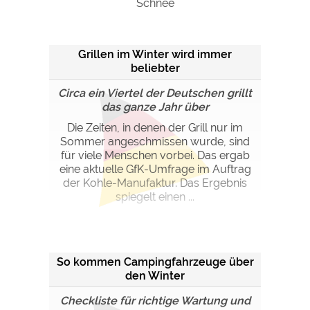
Schnee
Google Remarketing
https://policies.google.com/privacy
Die Cookieeinstellungen können jeder Zeit im Footer
Grillen im Winter wird immer
über "COOKIES" geändert werden!
beliebter
Circa ein Viertel der Deutschen grillt
das ganze Jahr über
Die Zeiten, in denen der Grill nur im
Sommer angeschmissen wurde, sind
für viele Menschen vorbei. Das ergab
eine aktuelle GfK-Umfrage im Auftrag
der Kohle-Manufaktur. Das Ergebnis
spiegelt einen ...
So kommen Campingfahrzeuge über
den Winter
Checkliste für richtige Wartung und