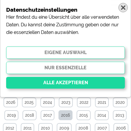
Datenschutzeinstellungen
Hier findest du eine Übersicht über alle verwendeten
Daten. Du kannst deine Zustimmung geben oder nur
die essenziellen Daten auswählen.
News-Archiv von November 2016
Alle
Touristik
Campingplätze
Camping & Caravan
Sonstiges
Specials
Aktuelle News
2026
2025
2024
2023
2022
2021
2020
Essenziell
Essenzielle Cookies ermöglichen grundlegende
2019
2018
2017
2016
2015
2014
2013
Funktionen und sind für die einwandfreie Funktion der
Website dringend erforderlich. Ohne diese Cookies
werden Teile der Website
nicht funktionieren
.
2012
2011
2010
2009
2008
2007
2006