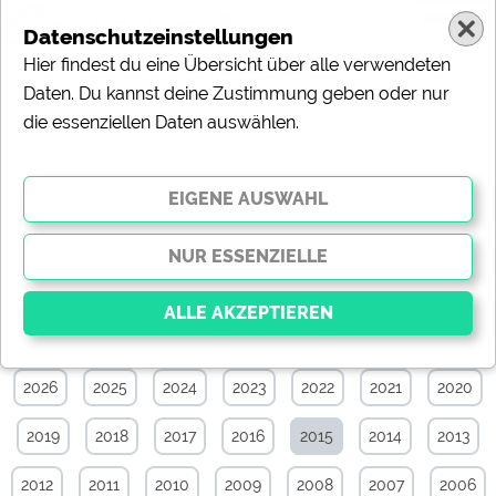
Datenschutzeinstellungen
Hier findest du eine Übersicht über alle verwendeten
Daten. Du kannst deine Zustimmung geben oder nur
die essenziellen Daten auswählen.
News-Archiv von Januar 2015
Alle
Touristik
Campingplätze
Camping & Caravan
Sonstiges
Specials
Aktuelle News
2026
2025
2024
2023
2022
2021
2020
Essenziell
Essenzielle Cookies ermöglichen grundlegende
2019
2018
2017
2016
2015
2014
2013
Funktionen und sind für die einwandfreie Funktion der
Website dringend erforderlich. Ohne diese Cookies
werden Teile der Website
nicht funktionieren
.
2012
2011
2010
2009
2008
2007
2006