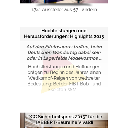
1.741 Aussteller aus 57 Ländern
Hochleistungen und
Herausforderungen: Highlights 2015
in NRW
Auf den Eifelosaurus treffen, beim
Deutschen Wandertag dabei sein
oder in Lagerfelds Modekosmos ...
Höch­stleis­tun­gen und Hoff­nun­gen
prä­gen zu Beginn des Jahres einen
Wettkampf-Reigen von weltweiter
Bedeu­tung: Bei der FIBT Bob– und
Skeleton-WM ...
„DCC Sicherheitspreis 2015“ für die
TABBERT-Baureihe Vivaldi