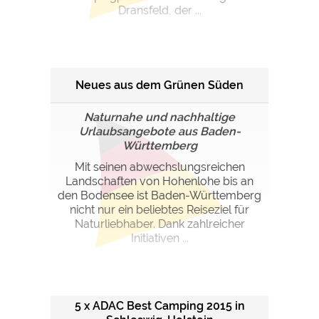
Google Remarketing
https://policies.google.com/privacy
Dransfeld, der ...
Die Cookieeinstellungen können jeder Zeit im Footer
über "COOKIES" geändert werden!
Neues aus dem Grünen Süden
Naturnahe und nachhaltige
Urlaubsangebote aus Baden-
Württemberg
Mit seinen abwechslungsreichen
Landschaften von Hohenlohe bis an
den Bodensee ist Baden-Württemberg
nicht nur ein beliebtes Reiseziel für
Naturliebhaber. Dank zahlreicher
Initiativen ...
5 x ADAC Best Camping 2015 in