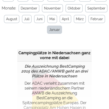
Monate:
Dezember
November
Oktober
September
Externe Medien
YouTube (Videos von
https://policies.google.com/privacy
August
Juli
Juni
Mai
April
März
Februar
Campingplätzen)
Campingplatzvorschau (Vorschau
siehe Datenschutzerklärung des
Januar
der Internetseiten von
jeweiligen Anbieters
Campingplätzen)
Google Maps (Kartensuche, Anfahrt
https://policies.google.com/privacy
usw.)
Campingplätze in Niedersachsen ganz
Google reCAPTCHA (Formulare)
https://policies.google.com/privacy
vorne mit dabei
Die Auszeichnung BestCamping
Statistiken
2015 des ADAC/ANWB geht an drei
Google Analytics
Plätze in Niedersachsen
https://policies.google.com/privacy
Der ADAC verleiht zusammen mit
seinem niederländischem Partner
Marketing
ANWB die Auszeichnung
Google Ads
https://policies.google.com/privacy
BestCamping an die
Spitzencampingplätze Europas. Der
Google AdSense
https://policies.google.com/privacy
Campingplatz Am Hohen Hagen in