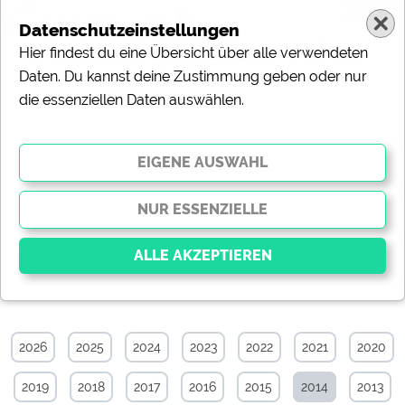
Datenschutzeinstellungen
Hier findest du eine Übersicht über alle verwendeten
Daten. Du kannst deine Zustimmung geben oder nur
die essenziellen Daten auswählen.
Sonstiges-News-Archiv von Dezember
2014
Alle
Touristik
Campingplätze
Camping & Caravan
Sonstiges
Specials
Aktuelle News
Essenziell
Essenzielle Cookies ermöglichen grundlegende
2026
2025
2024
2023
2022
2021
2020
Funktionen und sind für die einwandfreie Funktion der
Website dringend erforderlich. Ohne diese Cookies
2019
2018
2017
2016
2015
2014
2013
werden Teile der Website
nicht funktionieren
.