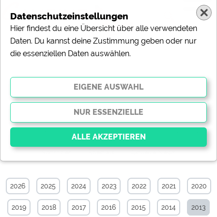
Datenschutzeinstellungen
Hier findest du eine Übersicht über alle verwendeten
Daten. Du kannst deine Zustimmung geben oder nur
die essenziellen Daten auswählen.
Specials-News-Archiv von September
2013
Alle
Touristik
Campingplätze
Camping & Caravan
Sonstiges
Specials
Aktuelle News
Essenziell
Essenzielle Cookies ermöglichen grundlegende
2026
2025
2024
2023
2022
2021
2020
Funktionen und sind für die einwandfreie Funktion der
Website dringend erforderlich. Ohne diese Cookies
2019
2018
2017
2016
2015
2014
2013
werden Teile der Website
nicht funktionieren
.