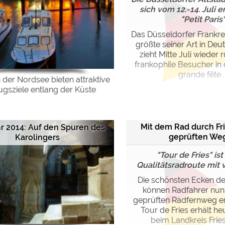
sich vom 12.-14. Juli e
"Petit Paris
Das Düsseldorfer Frankrei
größte seiner Art in De
zieht Mitte Juli wieder
frankophile Besucher in d
grande fête ..
 der Nordsee bieten attraktive
ugsziele entlang der Küste
Mit dem Rad durch Fr
hr 2014: Auf den Spuren des
geprüften We
Karolingers
"Tour de Fries" is
Qualitätsradroute mit 
Die schönsten Ecken de
können Radfahrer nun
geprüften Radfernweg en
Tour de Fries erhält he
beim Landkreis Frie