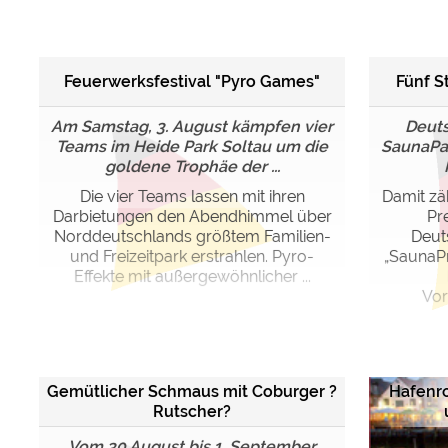
Google reCAPTCHA (Form
Feuerwerksfestival "Pyro Games"
Fünf S
Statistiken
Google Analytics
Am Samstag, 3. August kämpfen vier
Deut
Teams im Heide Park Soltau um die
SaunaPar
goldene Trophäe der ...
Marketing
Google Ads
Die vier Teams lassen mit ihren
Damit zä
Darbietungen den Abendhimmel über
Pr
Google AdSense
Norddeutschlands größtem Familien-
Deuts
Google Remarketing
und Freizeitpark erstrahlen. Pyro-
„SaunaP
Effekte mit außergewöhnlicher ...
Vor
Die Cookieeinstell
Gemütlicher Schmaus mit Coburger ?
Hafenro
Rutscher?
Vom 30.August bis 1. September