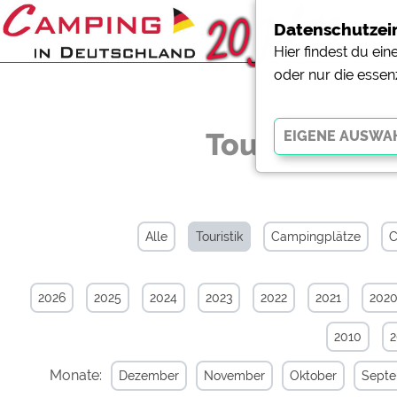
Datenschutzei
Hier findest du ei
oder nur die essen
Touristik-New
Essenziell
Essenzielle Cookies ermö
der Website dringend erf
Alle
Touristik
Campingplätze
C
funktionieren
.
2026
2025
2024
2023
2022
2021
202
Externe Medien
YouTube (Videos von Cam
2010
Campingplatzvorschau (V
Campingplätzen)
Monate:
Dezember
November
Oktober
Sept
Google Maps (Kartensuch