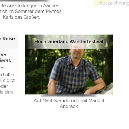
Auszeichnung 
oße Ausstellungen in Aachen
sich im Sommer dem Mythos
Karls des Großen.
e Reise
Hochsauerland Wanderfestival
her
ehlt,
..
erhalter
Es gibt
oder
ie eine
..
Auf Nachtwanderung mit Manuel
Andrack