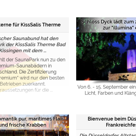
ulare)
https://policies.google.com/privacy
Schloss Dyck lädt zum
terne für KissSalis Therme
zur "illumina" 
https://policies.google.com/privacy
scher Saunabund hat den
k der KissSalis Therme Bad
Kissingen mit dem ...
https://policies.google.com/privacy
hlt der SaunaPark nun zu den
emium-Saunabädern in
https://policies.google.com/privacy
chland. Die Zertifizierung
https://policies.google.com/privacy
remium“ wird nur den besten
Betrieben zuerkannt.
Von 6. - 15. September ei
raussetzungen für die ...
Licht, Farben und Klän
ungen können jeder Zeit im Footer über "COOKIES" geändert 
Bienvenue beim Düs
mantik pur, maritimes Flair
Frankreichfe
und frische Krabben
Die Düsseldorfer Altsta