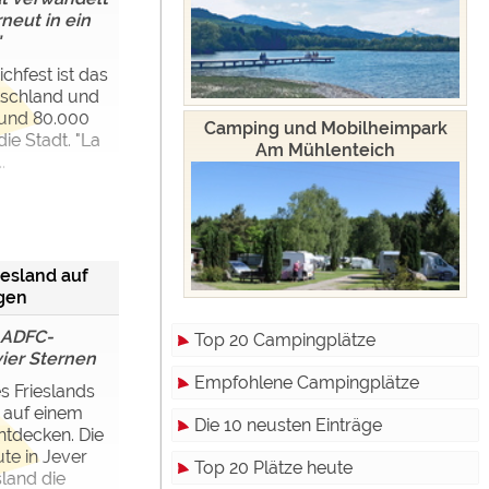
rneut in ein
"
chfest ist das
utschland und
 rund 80.000
Camping und Mobilheimpark
ie Stadt. "La
Am Mühlenteich
.
iesland auf
gen
t ADFC-
Top 20 Campingplätze
vier Sternen
Empfohlene Campingplätze
s Frieslands
 auf einem
Die 10 neusten Einträge
tdecken. Die
ute in Jever
Top 20 Plätze heute
sland die