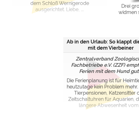
dem Schloß Wernigerode
Drei gr
ausgerichtet. Liebe, ...
widmen 
Ab in den Urlaub: So klappt di
mit dem Vierbeiner
Zentralverband Zoologisc
Fachbetriebe e.V. (ZZF) empfi
Ferien mit dem Hund gut .
Die Ferienplanung ist für Heimti
heutzutage kein Problem mehr. 
Tierpensionen, Katzensitter 
Zeitschaltuhren für Aquarien, d
längere Abwesenheit vom .