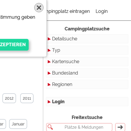
Campingplatz eintragen
Login
Zustimmung geben
Campingplatzsuche
Detailsuche
Typ
Kartensuche
Touristikstellplätze
Bundesland
Dauerstellplätze
Regionen
Reisemobilstellplätze
Baden-Württemberg
Mobilheimstellplätze
Bayern
2012
2011
Login
Ferienhäuser
Berlin
gen Anbieters
Freitextsuche
Bungalows
Brandenburg
ar
Januar
Ferienwohnungen
Bremen