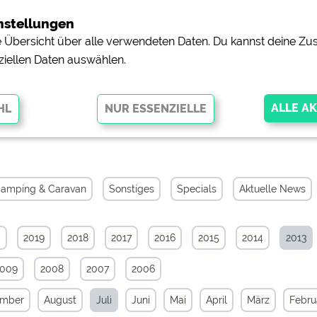
nstellungen
ne Übersicht über alle verwendeten Daten. Du kannst deine 
ziellen Daten auswählen.
s-Archiv von Juli 2013
glichen grundlegende Funktionen und sind für die einwandfreie Funktion
orderlich. Ohne diese Cookies werden Teile der Website
nicht
amping & Caravan
Sonstiges
Specials
Aktuelle News
0
2019
2018
2017
2016
2015
2014
2013
pingplätzen)
https://policies.google.com/privacy
2009
2008
2007
2006
orschau der Internetseiten von
siehe Datenschutzerklärung des jeweili
ember
August
Juli
Juni
Mai
April
März
Febru
e, Anfahrt usw.)
https://policies.google.com/privacy