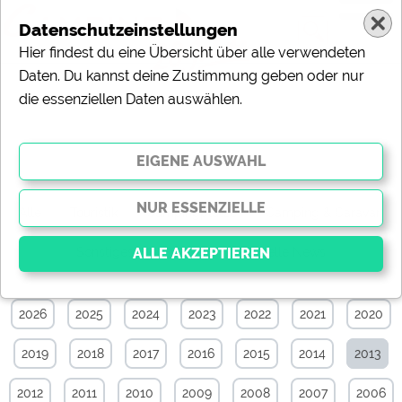
Datenschutzeinstellungen
Hier findest du eine Übersicht über alle verwendeten
Daten. Du kannst deine Zustimmung geben oder nur
die essenziellen Daten auswählen.
Touristik-News-Archiv von Mai 2013
Alle
Touristik
Campingplätze
Camping & Caravan
Sonstiges
Specials
Aktuelle News
2026
2025
2024
2023
2022
2021
2020
Essenziell
Essenzielle Cookies ermöglichen grundlegende
2019
2018
2017
2016
2015
2014
2013
Funktionen und sind für die einwandfreie Funktion der
Website dringend erforderlich. Ohne diese Cookies
werden Teile der Website
nicht funktionieren
.
2012
2011
2010
2009
2008
2007
2006