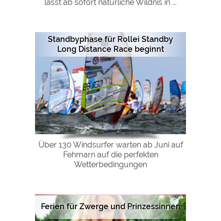
lässt ab sofort natürliche Wildnis in ...
Google Remarketing
https://policies.google.com/privacy
Die Cookieeinstellungen können jeder Zeit im Footer
Standbyphase für Rollei Standby
über "COOKIES" geändert werden!
Long Distance Race beginnt
Über 130 Windsurfer warten ab Juni auf
Fehmarn auf die perfekten
Wetterbedingungen
Ferien für Zwerge und Prinzessinnen