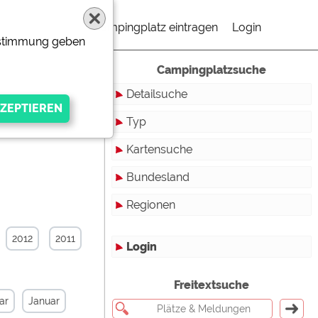
Campingplatz eintragen
Login
Zustimmung geben
Campingplatzsuche
Detailsuche
Typ
Kartensuche
Touristikstellplätze
Bundesland
Dauerstellplätze
Regionen
Reisemobilstellplätze
Baden-Württemberg
Mobilheimstellplätze
Bayern
2012
2011
Login
Ferienhäuser
Berlin
gen Anbieters
Freitextsuche
Bungalows
Brandenburg
ar
Januar
Ferienwohnungen
Bremen