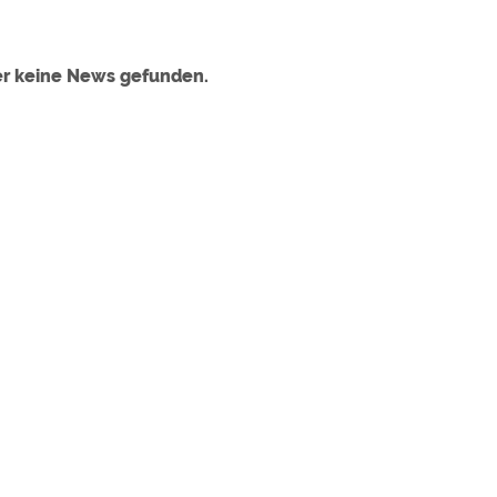
ulare)
https://policies.google.com/privacy
er keine News gefunden.
https://policies.google.com/privacy
https://policies.google.com/privacy
https://policies.google.com/privacy
https://policies.google.com/privacy
ungen können jeder Zeit im Footer über "COOKIES" geändert 