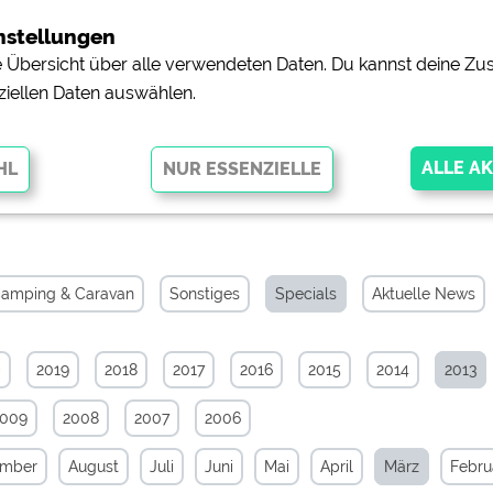
nstellungen
ne Übersicht über alle verwendeten Daten. Du kannst deine 
ziellen Daten auswählen.
s-Archiv von März 2013
glichen grundlegende Funktionen und sind für die einwandfreie Funktion
orderlich. Ohne diese Cookies werden Teile der Website
nicht
amping & Caravan
Sonstiges
Specials
Aktuelle News
0
2019
2018
2017
2016
2015
2014
2013
pingplätzen)
https://policies.google.com/privacy
2009
2008
2007
2006
orschau der Internetseiten von
siehe Datenschutzerklärung des jeweili
ember
August
Juli
Juni
Mai
April
März
Febru
e, Anfahrt usw.)
https://policies.google.com/privacy