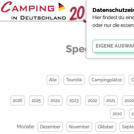
Datenschutzei
Hier findest du ei
oder nur die essen
Specials-New
Essenziell
Essenzielle Cookies ermö
der Website dringend erf
Alle
Touristik
Campingplätze
C
funktionieren
.
2026
2025
2024
2023
2022
2021
202
Externe Medien
YouTube (Videos von Cam
2010
Campingplatzvorschau (V
Campingplätzen)
Monate:
Dezember
November
Oktober
Sept
Google Maps (Kartensuch