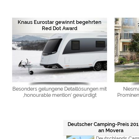
Google reCAPTCHA (Form
Knaus Eurostar gewinnt begehrten
Statistiken
Red Dot Award
Google Analytics
Marketing
Google Ads
Google AdSense
Google Remarketing
Besonders gelungene Detaillösungen mit
Niesma
‚honourable mention‘ gewürdigt
Prominen
Die Cookieeinstell
Deutscher Camping-Preis 201
an Movera
Deutschlands Cam