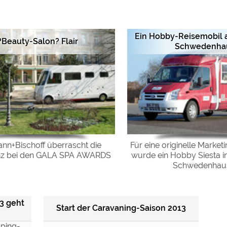
ulare)
https://policies.google.com/privacy
Ein Hobby-Reisemobil a
?Beauty-Salon? Flair
Schwedenha
https://policies.google.com/privacy
https://policies.google.com/privacy
https://policies.google.com/privacy
https://policies.google.com/privacy
nn+Bischoff überrascht die
Für eine originelle Mark
z bei den GALA SPA AWARDS
wurde ein Hobby Siesta in
ungen können jeder Zeit im Footer über "COOKIES" geändert 
Schwedenhaus 
3 geht
Start der Caravaning-Saison 2013
ping-