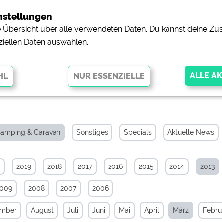
nstellungen
ne Übersicht über alle verwendeten Daten. Du kannst deine 
ziellen Daten auswählen.
-News-Archiv von März 20
glichen grundlegende Funktionen und sind für die einwandfreie Funktion
orderlich. Ohne diese Cookies werden Teile der Website
nicht
amping & Caravan
Sonstiges
Specials
Aktuelle News
0
2019
2018
2017
2016
2015
2014
2013
pingplätzen)
https://policies.google.com/privacy
2009
2008
2007
2006
orschau der Internetseiten von
siehe Datenschutzerklärung des jeweili
ember
August
Juli
Juni
Mai
April
März
Febru
e, Anfahrt usw.)
https://policies.google.com/privacy