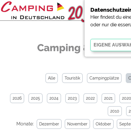
Datenschutzei
Hier findest du ei
oder nur die essen
Camping & Caravan
Essenziell
Essenzielle Cookies ermö
der Website dringend erf
Alle
Touristik
Campingplätze
C
funktionieren
.
2026
2025
2024
2023
2022
2021
202
Externe Medien
YouTube (Videos von Cam
2010
Campingplatzvorschau (V
Campingplätzen)
Monate:
Dezember
November
Oktober
Sept
Google Maps (Kartensuch