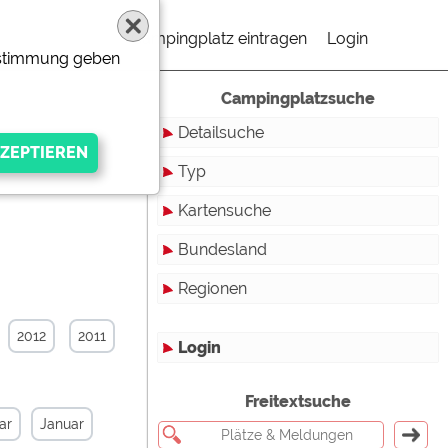
Campingplatz eintragen
Login
Zustimmung geben
Campingplatzsuche
Detailsuche
13
Typ
Kartensuche
Touristikstellplätze
Bundesland
Dauerstellplätze
Regionen
Reisemobilstellplätze
Baden-Württemberg
Mobilheimstellplätze
Bayern
2012
2011
Login
Ferienhäuser
Berlin
gen Anbieters
Freitextsuche
Bungalows
Brandenburg
ar
Januar
Ferienwohnungen
Bremen