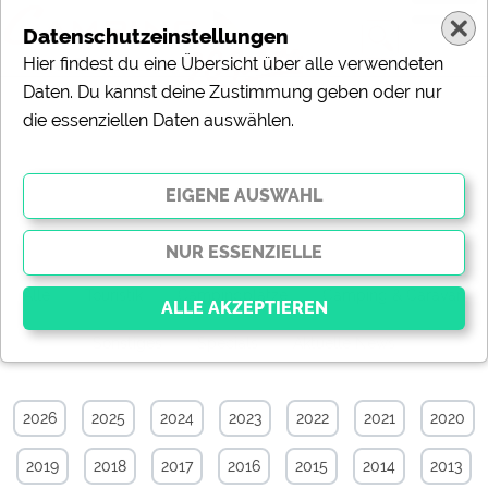
Datenschutzeinstellungen
Hier findest du eine Übersicht über alle verwendeten
Daten. Du kannst deine Zustimmung geben oder nur
die essenziellen Daten auswählen.
Sonstiges-News-Archiv von
September 2012
Alle
Touristik
Campingplätze
Camping & Caravan
Sonstiges
Specials
Aktuelle News
Essenziell
Essenzielle Cookies ermöglichen grundlegende
2026
2025
2024
2023
2022
2021
2020
Funktionen und sind für die einwandfreie Funktion der
Website dringend erforderlich. Ohne diese Cookies
2019
2018
2017
2016
2015
2014
2013
werden Teile der Website
nicht funktionieren
.