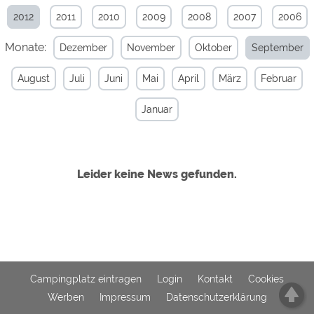
2012
2011
2010
2009
2008
2007
2006
Externe Medien
Monate:
Dezember
November
Oktober
September
YouTube (Videos von
https://policies.google.com/privacy
Campingplätzen)
August
Juli
Juni
Mai
April
März
Februar
Campingplatzvorschau (Vorschau
siehe Datenschutzerklärung des
der Internetseiten von
jeweiligen Anbieters
Campingplätzen)
Januar
Google Maps (Kartensuche, Anfahrt
https://policies.google.com/privacy
usw.)
Google reCAPTCHA (Formulare)
https://policies.google.com/privacy
Leider keine News gefunden.
Statistiken
Google Analytics
https://policies.google.com/privacy
Marketing
Campingplatz eintragen
Login
Kontakt
Cookies
Google Ads
https://policies.google.com/privacy
Werben
Impressum
Datenschutzerklärung
Google AdSense
https://policies.google.com/privacy