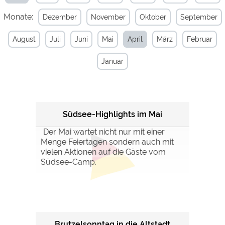
Monate:
Dezember
November
Oktober
September
Externe Medien
YouTube (Videos von
https://policies.google.com/privacy
August
Juli
Juni
Mai
April
März
Februar
Campingplätzen)
Campingplatzvorschau (Vorschau
siehe Datenschutzerklärung des
Januar
der Internetseiten von
jeweiligen Anbieters
Campingplätzen)
Google Maps (Kartensuche, Anfahrt
https://policies.google.com/privacy
usw.)
Google reCAPTCHA (Formulare)
https://policies.google.com/privacy
Südsee-Highlights im Mai
Der Mai wartet nicht nur mit einer
Menge Feiertagen sondern auch mit
Statistiken
vielen Aktionen auf die Gäste vom
Google Analytics
https://policies.google.com/privacy
Südsee-Camp.
Marketing
Google Ads
https://policies.google.com/privacy
Google AdSense
https://policies.google.com/privacy
Brutzelsonntag in die Altstadt