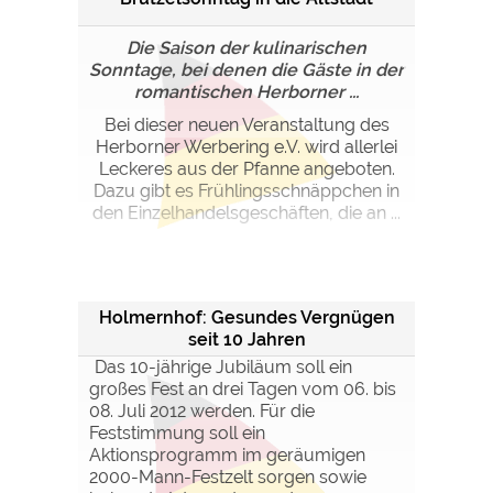
Google Remarketing
https://policies.google.com/privacy
Die Saison der kulinarischen
Sonntage, bei denen die Gäste in der
Die Cookieeinstellungen können jeder Zeit im Footer
romantischen Herborner ...
über "COOKIES" geändert werden!
Bei dieser neuen Veranstaltung des
Herborner Werbering e.V. wird allerlei
Leckeres aus der Pfanne angeboten.
Dazu gibt es Frühlingsschnäppchen in
den Einzelhandelsgeschäften, die an ...
Holmernhof: Gesundes Vergnügen
seit 10 Jahren
Das 10-jährige Jubiläum soll ein
großes Fest an drei Tagen vom 06. bis
08. Juli 2012 werden. Für die
Feststimmung soll ein
Aktionsprogramm im geräumigen
2000-Mann-Festzelt sorgen sowie