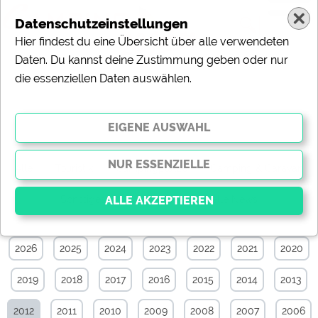
Datenschutzeinstellungen
Hier findest du eine Übersicht über alle verwendeten
Daten. Du kannst deine Zustimmung geben oder nur
die essenziellen Daten auswählen.
News-Archiv von April 2012
Alle
Touristik
Campingplätze
Camping & Caravan
Sonstiges
Specials
Aktuelle News
2026
2025
2024
2023
2022
2021
2020
Essenziell
Essenzielle Cookies ermöglichen grundlegende
2019
2018
2017
2016
2015
2014
2013
Funktionen und sind für die einwandfreie Funktion der
Website dringend erforderlich. Ohne diese Cookies
werden Teile der Website
nicht funktionieren
.
2012
2011
2010
2009
2008
2007
2006