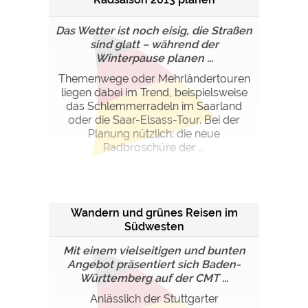
Google Remarketing
https://policies.google.com/privacy
Das Wetter ist noch eisig, die Straßen
sind glatt – während der
Die Cookieeinstellungen können jeder Zeit im Footer
Winterpause planen ...
über "COOKIES" geändert werden!
Themenwege oder Mehrländertouren
liegen dabei im Trend, beispielsweise
das Schlemmerradeln im Saarland
oder die Saar-Elsass-Tour. Bei der
Planung nützlich: die neue
Radbroschüre der ...
Wandern und grünes Reisen im
Südwesten
Mit einem vielseitigen und bunten
Angebot präsentiert sich Baden-
Württemberg auf der CMT ...
Anlässlich der Stuttgarter