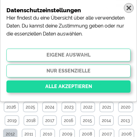
Datenschutzeinstellungen
Hier findest du eine Übersicht über alle verwendeten
Daten. Du kannst deine Zustimmung geben oder nur
die essenziellen Daten auswählen.
News-Archiv von Dezember 2012
Alle
Touristik
Campingplätze
Camping & Caravan
Sonstiges
Specials
Aktuelle News
2026
2025
2024
2023
2022
2021
2020
Essenziell
Essenzielle Cookies ermöglichen grundlegende
2019
2018
2017
2016
2015
2014
2013
Funktionen und sind für die einwandfreie Funktion der
Website dringend erforderlich. Ohne diese Cookies
werden Teile der Website
nicht funktionieren
.
2012
2011
2010
2009
2008
2007
2006