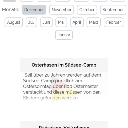
Monate:
Dezember
November
Oktober
September
Externe Medien
YouTube (Videos von
https://policies.google.com/privacy
August
Juli
Juni
Mai
April
März
Februar
Campingplätzen)
Campingplatzvorschau (Vorschau
siehe Datenschutzerklärung des
Januar
der Internetseiten von
jeweiligen Anbieters
Campingplätzen)
Google Maps (Kartensuche, Anfahrt
https://policies.google.com/privacy
usw.)
Google reCAPTCHA (Formulare)
https://policies.google.com/privacy
Osterhasen im Südsee-Camp
Seit über 20 Jahren werden auf dem
Südsee-Camp pünktlich am
Statistiken
Ostersonntag über 800 Osternester
Google Analytics
https://policies.google.com/privacy
versteckt und diese müssen von den
Kindern gefunden werden.
Marketing
Google Ads
https://policies.google.com/privacy
Google AdSense
https://policies.google.com/privacy
Radsaison 2013 planen