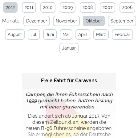
2012
2011
2010
2009
2008
2007
2006
Externe Medien
Monate:
Dezember
November
Oktober
September
YouTube (Videos von
https://policies.google.com/privacy
Campingplätzen)
August
Juli
Juni
Mai
April
März
Februar
Campingplatzvorschau (Vorschau
siehe Datenschutzerklärung des
der Internetseiten von
jeweiligen Anbieters
Campingplätzen)
Januar
Google Maps (Kartensuche, Anfahrt
https://policies.google.com/privacy
usw.)
Google reCAPTCHA (Formulare)
https://policies.google.com/privacy
Freie Fahrt für Caravans
Statistiken
Camper, die ihren Führerschein nach
Google Analytics
https://policies.google.com/privacy
1999 gemacht haben, hatten bislang
mit einer gravierenden ...
Marketing
Dies ändert sich ab Januar 2013. Von
diesem Zeitpunkt an, werden die
Google Ads
https://policies.google.com/privacy
neuen B-96 Führerscheine angeboten.
Google AdSense
https://policies.google.com/privacy
Sie ermöglichen es, so der Deutsche