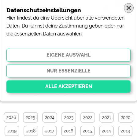
Datenschutzeinstellungen
Hier findest du eine Übersicht über alle verwendeten
Daten. Du kannst deine Zustimmung geben oder nur
die essenziellen Daten auswählen.
Sonstiges-News-Archiv von Oktober
2012
Alle
Touristik
Campingplätze
Camping & Caravan
Sonstiges
Specials
Aktuelle News
Essenziell
Essenzielle Cookies ermöglichen grundlegende
2026
2025
2024
2023
2022
2021
2020
Funktionen und sind für die einwandfreie Funktion der
Website dringend erforderlich. Ohne diese Cookies
2019
2018
2017
2016
2015
2014
2013
werden Teile der Website
nicht funktionieren
.