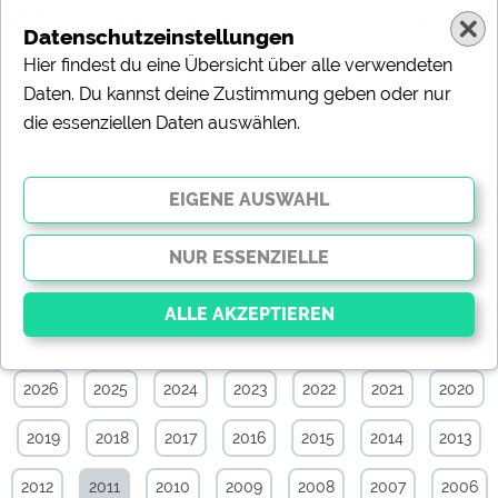
Datenschutzeinstellungen
Hier findest du eine Übersicht über alle verwendeten
Daten. Du kannst deine Zustimmung geben oder nur
die essenziellen Daten auswählen.
Specials-News-Archiv von April 2011
Alle
Touristik
Campingplätze
Camping & Caravan
Sonstiges
Specials
Aktuelle News
2026
2025
2024
2023
2022
2021
2020
Essenziell
Essenzielle Cookies ermöglichen grundlegende
2019
2018
2017
2016
2015
2014
2013
Funktionen und sind für die einwandfreie Funktion der
Website dringend erforderlich. Ohne diese Cookies
werden Teile der Website
nicht funktionieren
.
2012
2011
2010
2009
2008
2007
2006