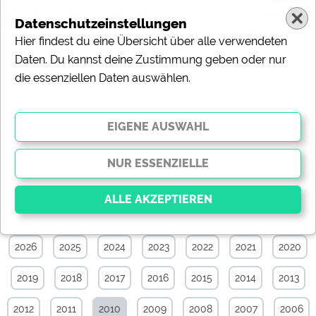
Datenschutzeinstellungen
Hier findest du eine Übersicht über alle verwendeten
Daten. Du kannst deine Zustimmung geben oder nur
die essenziellen Daten auswählen.
Specials-News-Archiv von Juni 2010
Alle
Touristik
Campingplätze
Camping & Caravan
Sonstiges
Specials
Aktuelle News
2026
2025
2024
2023
2022
2021
2020
Essenziell
Essenzielle Cookies ermöglichen grundlegende
2019
2018
2017
2016
2015
2014
2013
Funktionen und sind für die einwandfreie Funktion der
Website dringend erforderlich. Ohne diese Cookies
werden Teile der Website
nicht funktionieren
.
2012
2011
2010
2009
2008
2007
2006