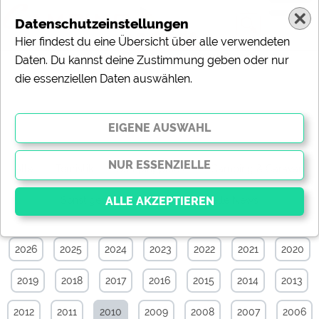
Datenschutzeinstellungen
Hier findest du eine Übersicht über alle verwendeten
Daten. Du kannst deine Zustimmung geben oder nur
die essenziellen Daten auswählen.
News-Archiv von Dezember 2010
Alle
Touristik
Campingplätze
Camping & Caravan
Sonstiges
Specials
Aktuelle News
2026
2025
2024
2023
2022
2021
2020
Essenziell
Essenzielle Cookies ermöglichen grundlegende
2019
2018
2017
2016
2015
2014
2013
Funktionen und sind für die einwandfreie Funktion der
Website dringend erforderlich. Ohne diese Cookies
werden Teile der Website
nicht funktionieren
.
2012
2011
2010
2009
2008
2007
2006