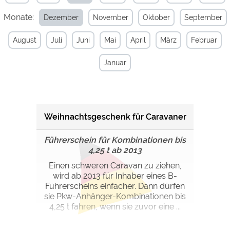
Monate:
Dezember
November
Oktober
September
Externe Medien
YouTube (Videos von
https://policies.google.com/privacy
August
Juli
Juni
Mai
April
März
Februar
Campingplätzen)
Campingplatzvorschau (Vorschau
siehe Datenschutzerklärung des
Januar
der Internetseiten von
jeweiligen Anbieters
Campingplätzen)
Google Maps (Kartensuche, Anfahrt
https://policies.google.com/privacy
usw.)
Google reCAPTCHA (Formulare)
https://policies.google.com/privacy
Weihnachtsgeschenk für Caravaner
Führerschein für Kombinationen bis
Statistiken
4,25 t ab 2013
Google Analytics
https://policies.google.com/privacy
Einen schweren Caravan zu ziehen,
wird ab 2013 für Inhaber eines B-
Führerscheins einfacher. Dann dürfen
Marketing
sie Pkw-Anhänger-Kombinationen bis
Google Ads
https://policies.google.com/privacy
4,25 t fahren, wenn sie zuvor eine ...
Google AdSense
https://policies.google.com/privacy