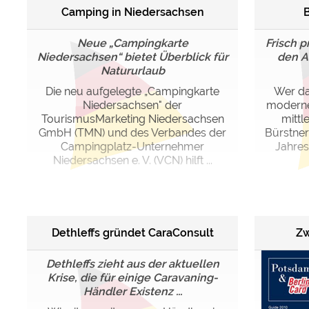
Camping in Niedersachsen
B
Neue „Campingkarte
Frisch p
Niedersachsen“ bietet Überblick für
den A
Natururlaub
Die neu aufgelegte „Campingkarte
Wer da
Niedersachsen" der
moderne
TourismusMarketing Niedersachsen
mittl
GmbH (TMN) und des Verbandes der
Bürstne
Campingplatz-Unternehmer
Jahres
Niedersachsen e. V. (VCN) hilft ...
Dethleffs gründet CaraConsult
Zw
Dethleffs zieht aus der aktuellen
Krise, die für einige Caravaning-
Händler Existenz ...