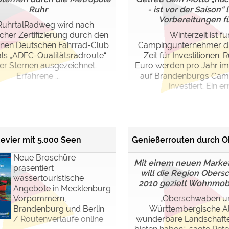
Ruhr
- ist vor der Saison“ 
Vorbereitungen für 
RuhrtalRadweg wird nach
icher Zertifizierung durch den
Winterzeit ist fü
inen Deutschen Fahrrad-Club
Campingunternehmer di
als „ADFC-Qualitätsradroute“
Zeit für Investitionen. 
ier Sternen ausgezeichnet.
Euro werden pro Jahr im
Erfahrene ...
auf Brandenburgs Cam
investiert. Ein ern
evier mit 5.000 Seen
Genießerrouten durch 
Neue Broschüre
Mit einem neuen Marke
präsentiert
will die Region Ober
wassertouristische
2010 gezielt Wohnmobil
Angebote in Mecklenburg
Vorpommern,
„Oberschwaben u
Brandenburg und Berlin
Württembergische Al
/ Routenverläufe online
wunderbare Landschaften