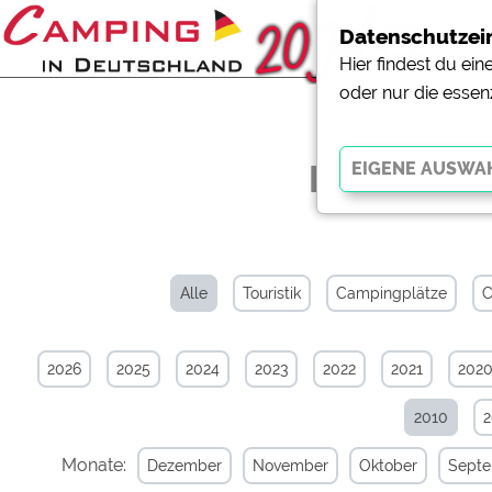
Datenschutzei
Hier findest du ei
oder nur die essen
News-Arch
Essenziell
Essenzielle Cookies ermö
der Website dringend erf
Alle
Touristik
Campingplätze
C
funktionieren
.
2026
2025
2024
2023
2022
2021
202
Externe Medien
YouTube (Videos von Cam
2010
Campingplatzvorschau (V
Campingplätzen)
Monate:
Dezember
November
Oktober
Sept
Google Maps (Kartensuch