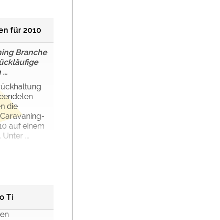
n für 2010
ning Branche
rückläufige
..
rückhaltung
beendeten
en die
 Caravaning-
10 auf einem
Unter ...
o Ti
uen