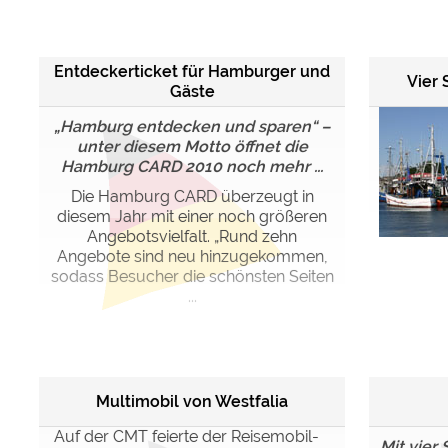
Google reCAPTCHA (Form
Entdeckerticket für Hamburger und
Vier
Statistiken
Gäste
Google Analytics
„Hamburg entdecken und sparen“ –
unter diesem Motto öffnet die
Hamburg CARD 2010 noch mehr ...
Marketing
Google Ads
Die Hamburg CARD überzeugt in
diesem Jahr mit einer noch größeren
Google AdSense
Angebotsvielfalt. „Rund zehn
Google Remarketing
Angebote sind neu hinzugekommen,
sodass Besucher die schönsten Seiten
...
Die Cookieeinstell
Multimobil von Westfalia
Auf der CMT feierte der Reisemobil-
Mit vier