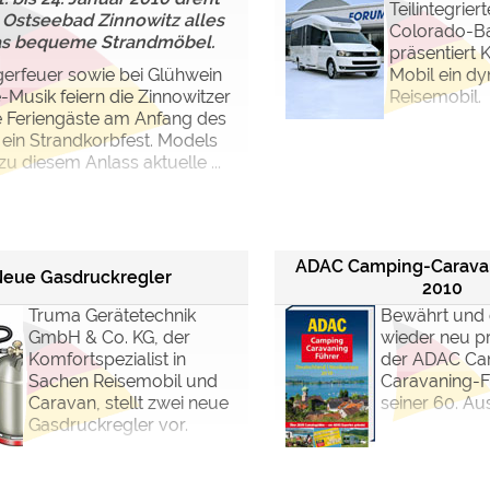
Teilintegrier
 Ostseebad Zinnowitz alles
Colorado-B
s bequeme Strandmöbel.
präsentiert
erfeuer sowie bei Glühwein
Mobil ein d
-Musik feiern die Zinnowitzer
Reisemobil.
e Feriengäste am Anfang des
 ein Strandkorbfest. Models
zu diesem Anlass aktuelle ...
ADAC Camping-Carava
eue Gasdruckregler
2010
Truma Gerätetechnik
Bewährt und
GmbH & Co. KG, der
wieder neu pr
Komfortspezialist in
der ADAC Ca
Sachen Reisemobil und
Caravaning-F
Caravan, stellt zwei neue
seiner 60. Au
Gasdruckregler vor.