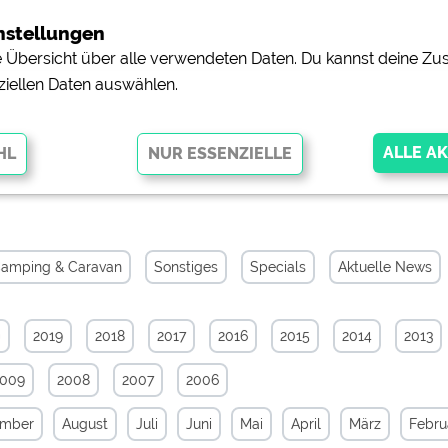
nstellungen
ne Übersicht über alle verwendeten Daten. Du kannst deine 
ziellen Daten auswählen.
iv von Januar 2010
glichen grundlegende Funktionen und sind für die einwandfreie Funktion
orderlich. Ohne diese Cookies werden Teile der Website
nicht
amping & Caravan
Sonstiges
Specials
Aktuelle News
0
2019
2018
2017
2016
2015
2014
2013
pingplätzen)
https://policies.google.com/privacy
2009
2008
2007
2006
orschau der Internetseiten von
siehe Datenschutzerklärung des jeweili
ember
August
Juli
Juni
Mai
April
März
Febru
e, Anfahrt usw.)
https://policies.google.com/privacy