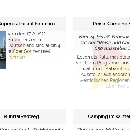
ulare)
https://policies.google.com/privacy
 Superplätze auf Fehmarn
Reise-Camping 
https://policies.google.com/privacy
Von den 17 ADAC-
Vom 24. bis 28. Februar
Superplätzen in
auf der "Reise und Ca
Deutschland sind allein 4
650 Aussteller ih
auf der Sonneninsel
https://policies.google.com/privacy
Fehmarn
Essen als Kulturhauptst
stellt sein Programm aus
https://policies.google.com/privacy
Theater und Kabarett vo
https://policies.google.com/privacy
Aussteller aus anderen
westfälischen Regionen
über ihre ...
ungen können jeder Zeit im Footer über "COOKIES" geändert 
RuhrtalRadweg
Camping im Winter
 Sternen durch die Metropole
Getreu dem Motto „nac