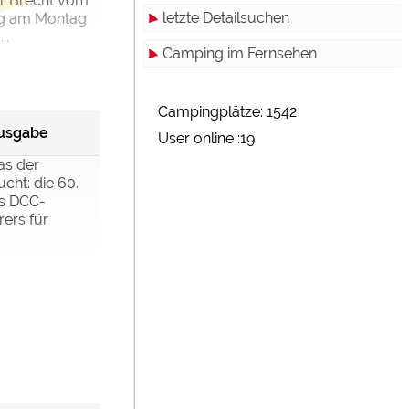
er Brecht vom
letzte Detailsuchen
g am Montag
..
Camping im Fernsehen
Campingplätze: 1542
ausgabe
User online :19
was der
cht: die 60.
s DCC-
ers für