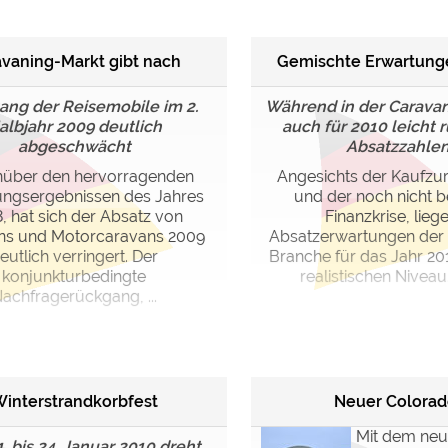
vaning-Markt gibt nach
Gemischte Erwartunge
ng der Reisemobile im 2.
Während in der Carava
albjahr 2009 deutlich
auch für 2010 leicht 
abgeschwächt
Absatzzahlen .
über den hervorragenden
Angesichts der Kaufzu
ungsergebnissen des Jahres
und der noch nicht 
, hat sich der Absatz von
Finanzkrise, lieg
ns und Motorcaravans 2009
Absatzerwartungen der
eutlich verringert. Der
Branche für das Jahr 20
konjunkturbedingte
realistischen Niveau. 
achfragerückgang, ...
interstrandkorbfest
Neuer Colorad
Mit dem ne
. bis 24. Januar 2010 dreht