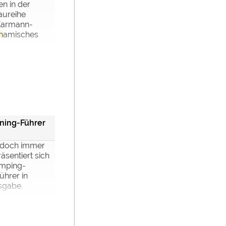
ten in der
aureihe
 Karmann-
ynamisches
ning-Führer
 doch immer
äsentiert sich
mping-
ührer in
sgabe.