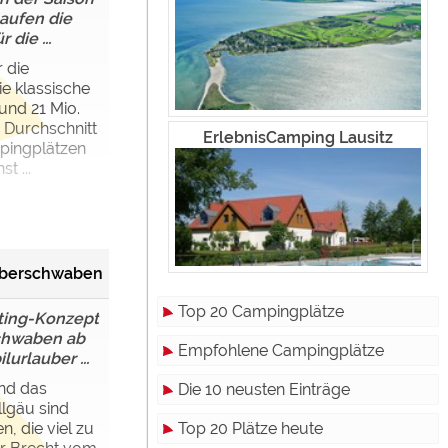
laufen die
die ...
r die
e klassische
Rund 21 Mio.
 Durchschnitt
ErlebnisCamping Lausitz
pingplätzen
st ...
Oberschwaben
Top 20 Campingplätze
ting-Konzept
schwaben ab
Empfohlene Campingplätze
urlauber ...
nd das
Die 10 neusten Einträge
lgäu sind
Top 20 Plätze heute
, die viel zu