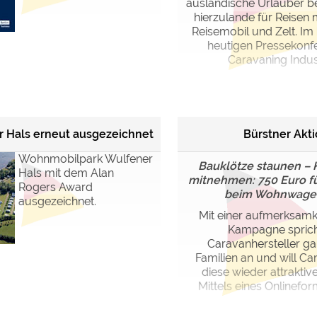
ausländische Urlauber be
hierzulande für Reisen 
Reisemobil und Zelt. I
heutigen Pressekonf
Caravaning Industr
 Hals erneut ausgezeichnet
Bürstner Akt
Wohnmobilpark Wulfener
Bauklötze staunen – 
Hals mit dem Alan
mitnehmen: 750 Euro fü
Rogers Award
beim Wohnwage
ausgezeichnet.
Mit einer aufmerksamk
Kampagne sprich
Caravanhersteller ga
Familien an und will Ca
diese wieder attrakti
Mittels eines Onlineform