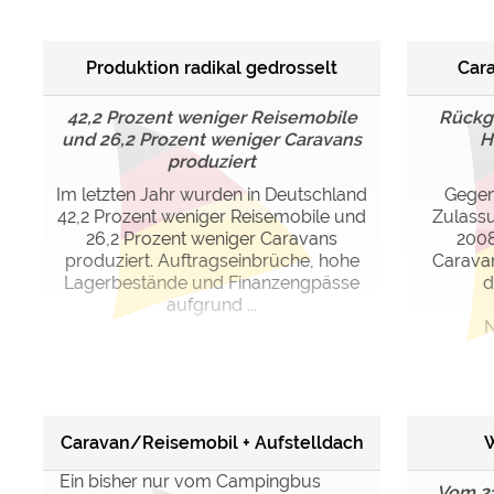
Produktion radikal gedrosselt
Cara
42,2 Prozent weniger Reisemobile
Rückga
und 26,2 Prozent weniger Caravans
H
produziert
Im letzten Jahr wurden in Deutschland
Gegen
42,2 Prozent weniger Reisemobile und
Zulass
26,2 Prozent weniger Caravans
2008
produziert. Auftragseinbrüche, hohe
Carava
Lagerbestände und Finanzengpässe
d
aufgrund ...
N
Caravan/Reisemobil + Aufstelldach
W
Ein bisher nur vom Campingbus
Vom 21