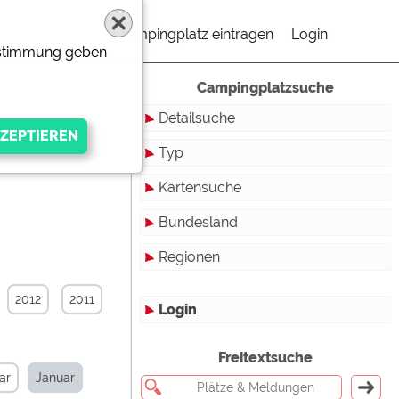
Campingplatz eintragen
Login
Zustimmung geben
Campingplatzsuche
Detailsuche
Typ
Kartensuche
Touristikstellplätze
Bundesland
Dauerstellplätze
Regionen
Reisemobilstellplätze
Baden-Württemberg
Mobilheimstellplätze
Bayern
2012
2011
Login
Ferienhäuser
Berlin
gen Anbieters
Freitextsuche
Bungalows
Brandenburg
ar
Januar
Ferienwohnungen
Bremen