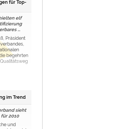
gen für Top-
ielten elf
ifizierung
bares ...
ß, Präsident
verbandes,
ationalen
die begehrten
„Qualitätsweg
ng im Trend
rband sieht
 für 2010
che und