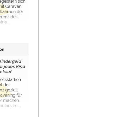
geistern sich
mit Caravan,
m Rahmen der
erenz des
ie ...
ion
Kindergeld
r jedes Kind
nkauf
eitsstarken
t der
nz gezielt
ravaning für
ver machen.
ulars im ...