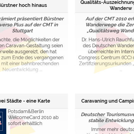
Qualitäts-Auszeichnun
ürstner hoch hinaus
Wanderw
rämiert präsentiert Bürstner
Auf der CMT 2010 erh
verso Plus auf der CMT in
Wanderwege die Zert
Stuttgart
„Qualitätsweg Wander
chte, die Möglichkeiten der
Dr. Hans-Ulrich Rauchfu
n Caravan-Gestaltung seien
des Deutschen Wander
erweile ausgereizt, den hat
überreichte im Intern
r zum Ende des vergangenen
Congress Centrum (ICC) 
 mit einer bahnbrechenden
Zertifizierungsurkunden 
Neuentwicklung ...
...
ei Städte - eine Karte
Caravaning und Campi
Potsdam&Berlin
Deutscher Tourismusve
WelcomeCard 2010 ab
stabile Entwicklung
sofort erhältlich
Immer mehr deuts