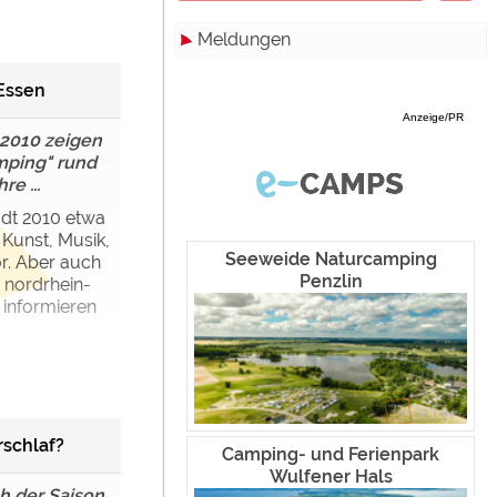
Meldungen
Zimmer
Hamburg
Campinghutten
Hessen
Alle
Essen
Anzeige/PR
Miet-Mobilheime
Mecklenburg-Vorpommern
Touristik
 2010 zeigen
mping" rund
Miet-Wohnwagen
Niedersachsen
Campingplätze
re ...
Miet-Zelte
Nordrhein-Westfalen
Camping & Caravan
adt 2010 etwa
 Kunst, Musik,
Rheinland-Pfalz
Sonstiges
Seeweide Naturcamping
r. Aber auch
Penzlin
 nordrhein-
Saarland
Specials
 informieren
Sachsen
Archiv
werden!
Sachsen-Anhalt
Schleswig-Holstein
schlaf?
Camping- und Ferienpark
Thüringen
Wulfener Hals
h der Saison