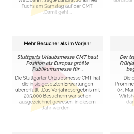
Waldbahn“, sagte Landrat Johannes
abrufbar
Fuchs am Samstag auf der CMT.
„Damit geht ...
Mehr Besucher als im Vorjahr
Stuttgarts Urlaubsmesse CMT baut
Der tr
Position als Europas größte
Frühj
Publikumsmesse für ...
beg
Die Stuttgarter Urlaubsmesse CMT hat
Die o
die in sie gesetzten Erwartungen
Prominen
übererfüllt. „Das Vorjahresergebnis mit
04. Mär
205.000 Besuchern war schon
Wirtsh
ausgezeichnet gewesen, in diesem
dan
Jahr werden ...