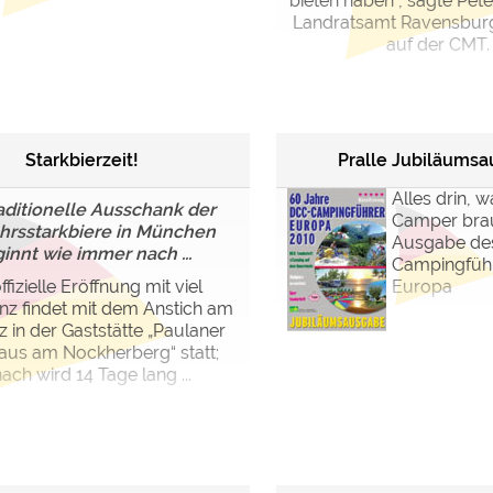
bieten haben“, sagte Pet
Landratsamt Ravensbur
auf der CMT. .
Starkbierzeit!
Pralle Jubiläums
Alles drin, 
aditionelle Ausschank der
Camper brau
ahrsstarkbiere in München
Ausgabe de
innt wie immer nach ...
Campingführ
ffizielle Eröffnung mit viel
Europa
z findet mit dem Anstich am
z in der Gaststätte „Paulaner
aus am Nockherberg“ statt;
ach wird 14 Tage lang ...