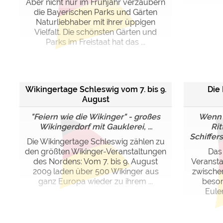
Aber nicht nur im Frühjahr verzaubern
die Bayerischen Parks und Gärten
Naturliebhaber mit ihrer üppigen
Vielfalt. Die schönsten Gärten und
Parks im Freistaat hat das ...
Wikingertage Schleswig vom 7. bis 9.
Die
August
"Feiern wie die Wikinger" - großes
Wenn T
Wikingerdorf mit Gauklerei, ...
Rit
Schiffers
Die Wikingertage Schleswig zählen zu
den größten Wikinger-Veranstaltungen
Das 
des Nordens: Vom 7. bis 9. August
Veransta
2009 laden über 500 Wikinger aus
zwischen
ganz Europa wieder zu ihrem ...
beson
Eule