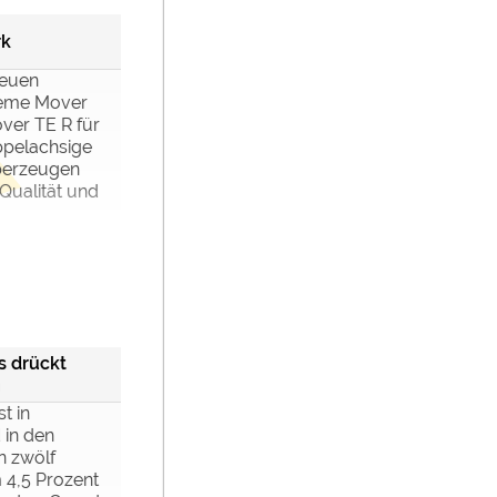
rk
neuen
teme Mover
ver TE R für
ppelachsige
berzeugen
 Qualität und
s drückt
n
t in
 in den
 zwölf
4,5 Prozent