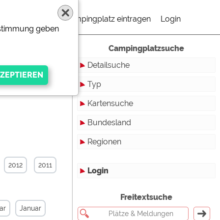
Campingplatz eintragen
Login
Zustimmung geben
Campingplatzsuche
Detailsuche
Typ
Kartensuche
Touristikstellplätze
Bundesland
Dauerstellplätze
Regionen
Reisemobilstellplätze
Baden-Württemberg
Mobilheimstellplätze
Bayern
2012
2011
Login
Ferienhäuser
Berlin
gen Anbieters
Freitextsuche
Bungalows
Brandenburg
ar
Januar
Ferienwohnungen
Bremen