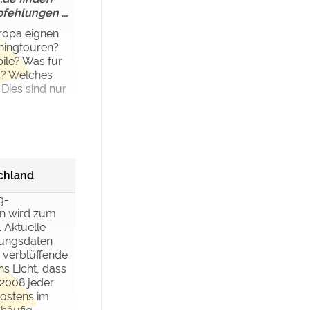
fehlungen ...
ropa eignen
ningtouren?
ile? Was für
s? Welches
 Dies sind nur
chland
g-
 wird zum
 Aktuelle
hungsdaten
 verblüffende
ns Licht, dass
2008 jeder
dostens im