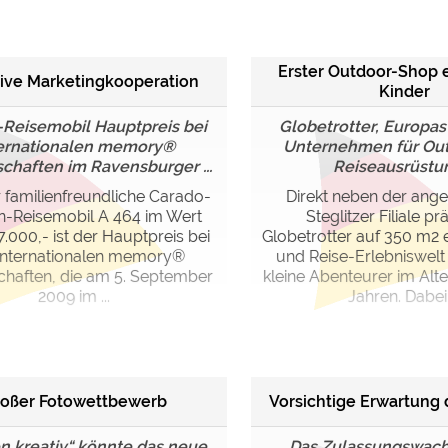
ulare)
https://policies.google.com/privacy
Erster Outdoor-Shop e
ive Marketingkooperation
Kinder
https://policies.google.com/privacy
Reisemobil Hauptpreis bei
Globetrotter, Europa
ernationalen memory®
Unternehmen für Out
chaften im Ravensburger ...
Reiseausrüstung
https://policies.google.com/privacy
 familienfreundliche Carado-
Direkt neben der an
n-Reisemobil A 464 im Wert
Steglitzer Filiale pr
https://policies.google.com/privacy
.000,- ist der Hauptpreis bei
Globetrotter auf 350 m2 
https://policies.google.com/privacy
Internationalen memory®
und Reise-Erlebniswelt 
chaften, die am 5. September
kleine Abenteurer im Alte
2009 im ...
Jahren. Dabei .
ungen können jeder Zeit im Footer über "COOKIES" geändert 
oßer Fotowettbewerb
Vorsichtige Erwartung
 kreativ“ könnte das neue
Das Zulassungswac