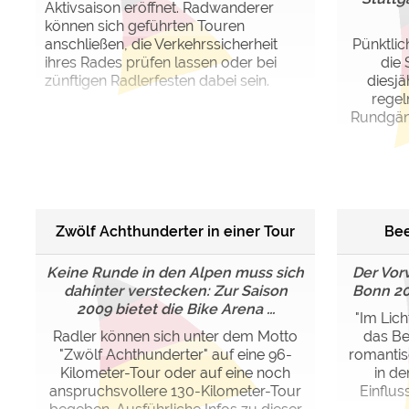
Aktivsaison eröffnet. Radwanderer
können sich geführten Touren
anschließen, die Verkehrssicherheit
Pünktli
ihres Rades prüfen lassen oder bei
die 
zünftigen Radlerfesten dabei sein.
diesj
rege
Rundgän
Zwölf Achthunderter in einer Tour
Bee
Keine Runde in den Alpen muss sich
Der Vor
dahinter verstecken: Zur Saison
Bonn 200
2009 bietet die Bike Arena ...
"Im Lich
Radler können sich unter dem Motto
das Be
"Zwölf Achthunderter" auf eine 96-
romantis
Kilometer-Tour oder auf eine noch
in de
anspruchsvollere 130-Kilometer-Tour
Einflus