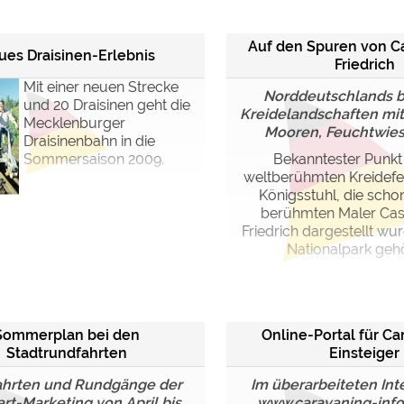
Auf den Spuren von C
ues Draisinen-Erlebnis
Friedrich
Mit einer neuen Strecke
Norddeutschlands 
und 20 Draisinen geht die
Kreidelandschaften mit
Mecklenburger
Mooren, Feuchtwiese
Draisinenbahn in die
Sommersaison 2009.
Bekanntester Punkt 
weltberühmten Kreidef
Königsstuhl, die sch
berühmten Maler Cas
Friedrich dargestellt w
Nationalpark gehör
Sommerplan bei den
Online-Portal für Ca
Stadtrundfahrten
Einsteiger
hrten und Rundgänge der
Im überarbeiteten Int
art-Marketing von April bis
www.caravaning-info