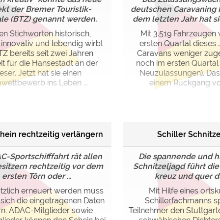
ekt der Bremer Touristik-
deutschen Caravaning I
ale (BTZ) genannt werden.
dem letzten Jahr hat sic
en Stichworten historisch,
Mit 3.519 Fahrzeugen
 innovativ und lebendig wirbt
ersten Quartal dieses
TZ bereits seit zwei Jahren
Caravans weniger zuge
it für die Hansestadt an der
noch im ersten Quartal
ser. Jetzt hat sie einen
Neuzulassungen). Das 
wettbewerb ins Leben ...
einem Rückgang von 
hein rechtzeitig verlängern
Schiller Schnitz
C-Sportschifffahrt rät allen
Die spannende und h
sitzern rechtzeitig vor dem
Schnitzeljagd führt di
ersten Törn oder ...
kreuz und quer du
tzlich erneuert werden muss
Mit Hilfe eines orts
 sich die eingetragenen Daten
Schillerfachmanns s
n. ADAC-Mitglieder sowie
Teilnehmer den Stuttgart