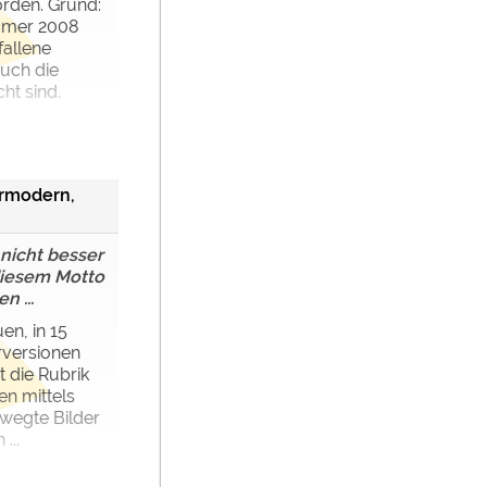
orden. Grund:
mmer 2008
fallene
auch die
ht sind.
rmodern,
 nicht besser
iesem Motto
n ...
en, in 15
rversionen
t die Rubrik
n mittels
wegte Bilder
...