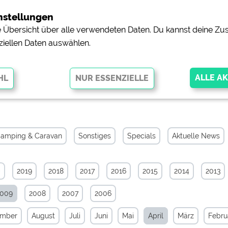
nstellungen
ne Übersicht über alle verwendeten Daten. Du kannst deine 
ziellen Daten auswählen.
hiv von April 2009
glichen grundlegende Funktionen und sind für die einwandfreie Funktion
orderlich. Ohne diese Cookies werden Teile der Website
nicht
amping & Caravan
Sonstiges
Specials
Aktuelle News
0
2019
2018
2017
2016
2015
2014
2013
pingplätzen)
https://policies.google.com/privacy
2009
2008
2007
2006
orschau der Internetseiten von
siehe Datenschutzerklärung des jeweili
ember
August
Juli
Juni
Mai
April
März
Febru
e, Anfahrt usw.)
https://policies.google.com/privacy