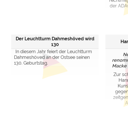
Nichtmit
der ADAC
Der Leuchtturm Dahmeshöved wird
Ha
130
In diesem Jahr feiert der Leuchtturm
Ne
Dahmeshöved an der Ostsee seinen
renomm
130. Geburtstag.
Macke &
Zur sch
Hann
Kuns
gegen
zeitgen
A