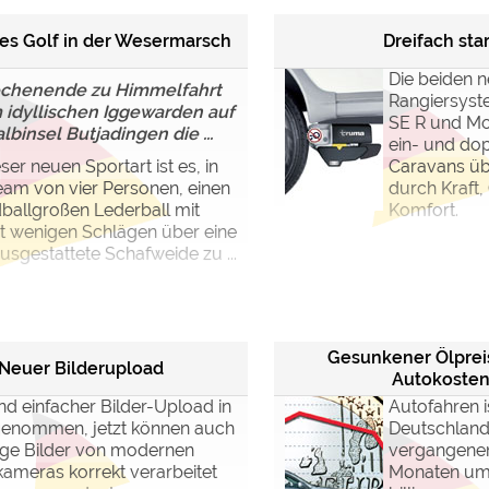
les Golf in der Wesermarsch
Dreifach sta
Die beiden 
chenende zu Himmelfahrt
Rangiersys
m idyllischen Iggewarden auf
SE R und Mo
lbinsel Butjadingen die ...
ein- und do
eser neuen Sportart ist es, in
Caravans ü
am von vier Personen, einen
durch Kraft,
ballgroßen Lederball mit
Komfort.
t wenigen Schlägen über eine
ausgestattete Schafweide zu ...
Gesunkener Ölprei
Neuer Bilderupload
Autokoste
d einfacher Bilder-Upload in
Autofahren is
genommen, jetzt können auch
Deutschland
sige Bilder von modernen
vergangenen
lkameras korrekt verarbeitet
Monaten um 