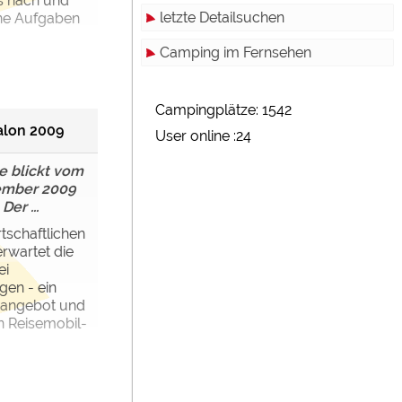
s nach und
letzte Detailsuchen
ne Aufgaben
Camping im Fernsehen
Campingplätze: 1542
alon 2009
User online :24
e blickt vom
tember 2009
er ...
tschaftlichen
wartet die
ei
gen - ein
sangebot und
n Reisemobil-