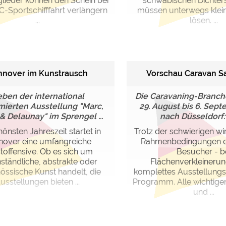
glieder können den Schein bei
schwäbischen Dichter
-Sportschifffahrt verlängern
müssen unterwegs klei
...
lösen. ...
nnover im Kunstrausch
Vorschau Caravan S
ben der international
Die Caravaning-Branch
ierten Ausstellung "Marc,
29. August bis 6. Sep
 Delaunay" im Sprengel ...
nach Düsseldorf: D
önsten Jahreszeit startet in
Trotz der schwierigen wir
over eine umfangreiche
Rahmenbedingungen er
toffensive. Ob es sich um
Besucher - b
ständliche, abstrakte oder
Flächenverkleinerun
össische Kunst handelt, die
komplettes Ausstellung
usstellungen bieten ...
Programm. Alle wichtige
und ...