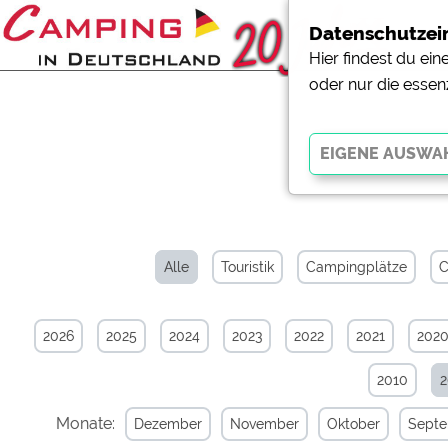
Datenschutzei
Hier findest du ei
oder nur die essen
News-Arc
Essenziell
Essenzielle Cookies ermö
der Website dringend erf
Alle
Touristik
Campingplätze
C
funktionieren
.
2026
2025
2024
2023
2022
2021
202
Externe Medien
YouTube (Videos von Cam
2010
Campingplatzvorschau (V
Campingplätzen)
Monate:
Dezember
November
Oktober
Sept
Google Maps (Kartensuch