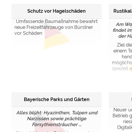
Schutz vor Hagelschäden
Rustika
Umfassende Baumaßnahme bewahrt
Am Wo
neue Freizeitfahrzeuge von Bürstner
findet i
vor Schäden
der Ha
Ziel di
einem Te
hand
möglichs
speziell 
Bayerische Parks und Gärten
Neuer un
Alles blüht: Hyazinthen, Tulpen und
Betrieb 
Narzissen sowie prächtige
rie
Forsythiensträucher ...
Digita