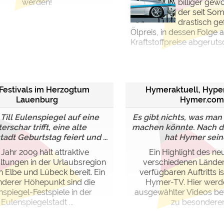
werden!
billiger gew
der seit So
drastisch ge
Ölpreis, in dessen Folge 
Kraftstoffpreise abgerutsc
 Festivals im Herzogtum
Hymeraktuell, Hype
Lauenburg
Hymer.com
ill Eulenspiegel auf eine
Es gibt nichts, was man
terschar trifft, eine alte
machen könnte. Nach d
tadt Geburtstag feiert und ...
hat Hymer seine
Jahr 2009 hält attraktive
Ein Highlight des neu
ltungen in der Urlaubsregion
verschiedenen Lände
 Elbe und Lübeck bereit. Ein
verfügbaren Auftritts is
derer Höhepunkt sind die
Hymer-TV. Hier werde
nspiegel-Festspiele in der
ausgewählter Videos be
Eulenspiegelstadt ...
zu besonderen 