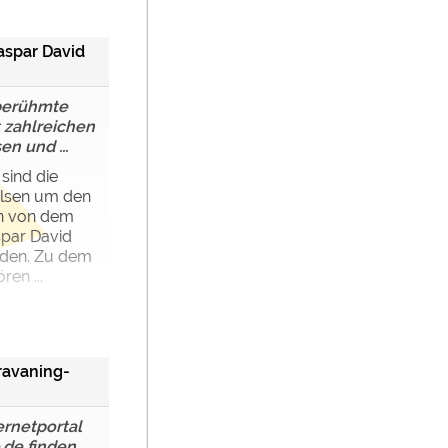
aspar David
berühmte
 zahlreichen
n und ...
sind die
elsen um den
on von dem
par David
urden. Zu dem
en ...
ravaning-
ernetportal
.de finden