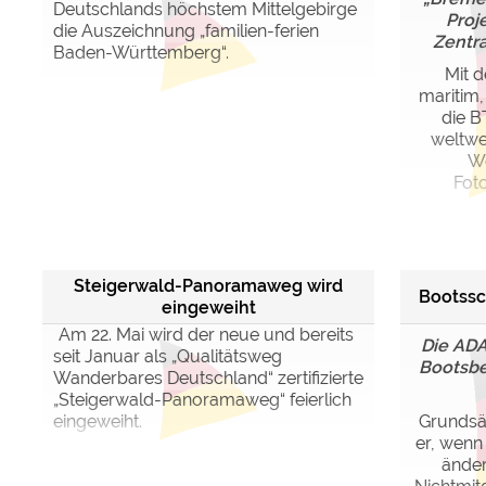
Deutschlands höchstem Mittelgebirge
Proj
die Auszeichnung „familien-ferien
Zentr
Baden-Württemberg“.
Mit d
maritim,
die B
weltwe
We
Foto
Steigerwald-Panoramaweg wird
Bootssc
eingeweiht
Am 22. Mai wird der neue und bereits
Die ADA
seit Januar als „Qualitätsweg
Bootsbe
Wanderbares Deutschland“ zertifizierte
„Steigerwald-Panoramaweg“ feierlich
eingeweiht.
Grundsä
er, wenn
änder