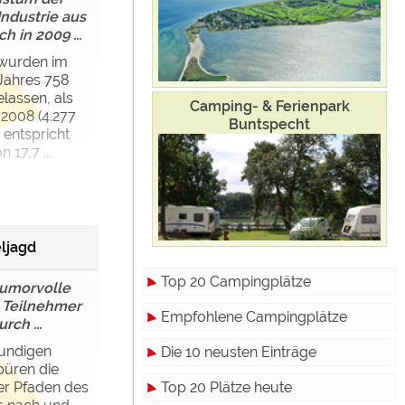
ndustrie aus
h in 2009 ...
 wurden im
 Jahres 758
lassen, als
Camping- & Ferienpark
 2008 (4.277
Buntspecht
entspricht
17,7 ...
eljagd
Top 20 Campingplätze
umorvolle
e Teilnehmer
Empfohlene Campingplätze
rch ...
kundigen
Die 10 neusten Einträge
püren die
Top 20 Plätze heute
er Pfaden des