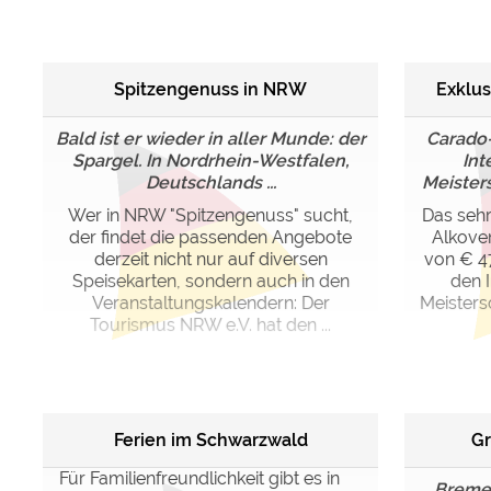
Google reCAPTCHA (Form
Spitzengenuss in NRW
Exklus
Statistiken
Google Analytics
Bald ist er wieder in aller Munde: der
Carado-
Spargel. In Nordrhein-Westfalen,
Int
Deutschlands ...
Meisters
Marketing
Google Ads
Wer in NRW "Spitzengenuss" sucht,
Das sehr
der findet die passenden Angebote
Alkove
Google AdSense
derzeit nicht nur auf diversen
von € 47
Google Remarketing
Speisekarten, sondern auch in den
den 
Veranstaltungskalendern: Der
Meisters
Tourismus NRW e.V. hat den ...
Die Cookieeinstell
Ferien im Schwarzwald
Gr
Für Familienfreundlichkeit gibt es in
„Bremen