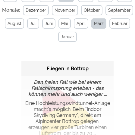
Monate:
Dezember
November
Oktober
September
Externe Medien
YouTube (Videos von
https://policies.google.com/privacy
August
Juli
Juni
Mai
April
März
Februar
Campingplätzen)
Campingplatzvorschau (Vorschau
siehe Datenschutzerklärung des
Januar
der Internetseiten von
jeweiligen Anbieters
Campingplätzen)
Google Maps (Kartensuche, Anfahrt
https://policies.google.com/privacy
usw.)
Google reCAPTCHA (Formulare)
https://policies.google.com/privacy
Fliegen in Bottrop
Den freien Fall wie bei einem
Statistiken
Fallschirmsprung erleben - das
Google Analytics
können mehr und auch weniger ...
https://policies.google.com/privacy
Eine Hochleistungswindtunnel-Anlage
macht's möglich: Beim "Indoor
Marketing
Skydiving Germany", direkt am
Google Ads
https://policies.google.com/privacy
Alpincenter Bottrop gelegen,
erzeugen vier große Turbinen einen
Google AdSense
https://policies.google.com/privacy
Luftstrom, der bis zu 70 ...