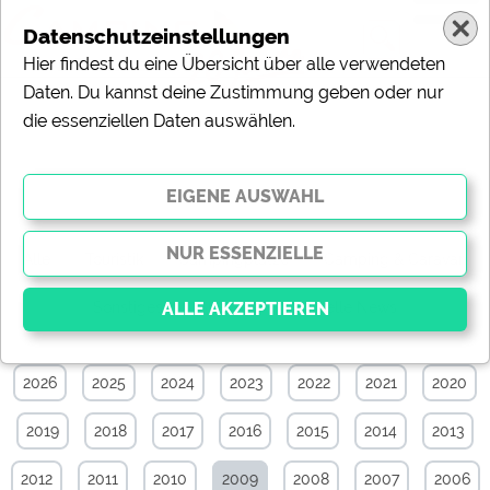
Datenschutzeinstellungen
Hier findest du eine Übersicht über alle verwendeten
Daten. Du kannst deine Zustimmung geben oder nur
die essenziellen Daten auswählen.
News-Archiv von März 2009
Alle
Touristik
Campingplätze
Camping & Caravan
Sonstiges
Specials
Aktuelle News
2026
2025
2024
2023
2022
2021
2020
Essenziell
Essenzielle Cookies ermöglichen grundlegende
2019
2018
2017
2016
2015
2014
2013
Funktionen und sind für die einwandfreie Funktion der
Website dringend erforderlich. Ohne diese Cookies
werden Teile der Website
nicht funktionieren
.
2012
2011
2010
2009
2008
2007
2006