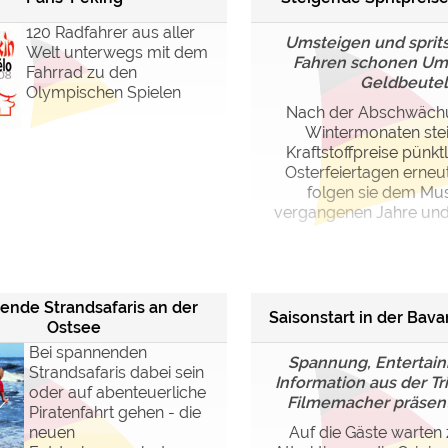
120 Radfahrer aus aller
Umsteigen und sprit
Welt unterwegs mit dem
Fahren schonen Um
Fahrrad zu den
Geldbeutel
Olympischen Spielen
Nach der Abschwächu
Wintermonaten stei
Kraftstoffpreise pünkt
Osterfeiertagen erneu
folgen sie dem Mus
vergangenen Jahre und fü
nde Strandsafaris an der
Saisonstart in der Bava
Ostsee
Bei spannenden
Spannung, Entertai
Strandsafaris dabei sein
Information aus der Tr
oder auf abenteuerliche
Filmemacher präsentie
Piratenfahrt gehen - die
neuen
Auf die Gäste warten