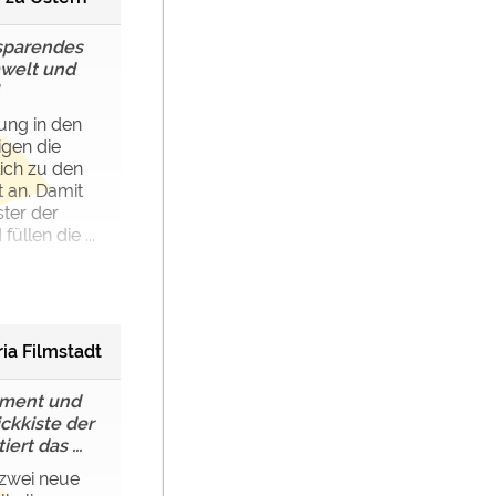
sparendes
welt und
ng in den
gen die
lich zu den
t an. Damit
ter der
llen die ...
ria Filmstadt
nment und
ickkiste der
rt das ...
 zwei neue