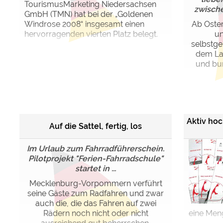
TourismusMarketing Niedersachsen
zwische
GmbH (TMN) hat bei der „Goldenen
Windrose 2008“ insgesamt einen
Ab Oster
hervorragenden vierten Platz belegt.
un
selbstge
dem Lan
und bun
Aktiv ho
Auf die Sattel, fertig, los
Im Urlaub zum Fahrradführerschein.
Pilotprojekt "Ferien-Fahrradschule"
startet in ...
Mecklenburg-Vorpommern verführt
seine Gäste zum Radfahren und zwar
auch die, die das Fahren auf zwei
Rädern noch nicht oder nicht
eine Meng