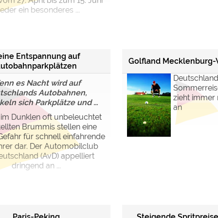
 vom 27. April bis zum 15. Juni
eder ein besonderes ...
eine Entspannung auf
Golfland Mecklenburg
utobahnparkplätzen
Deutschlan
nn es Nacht wird auf
Sommerreisez
tschlands Autobahnen,
zieht immer
eln sich Parkplätze und ...
an
 im Dunklen oft unbeleuchtet
ellten Brummis stellen eine
Gefahr für schnell einfahrende
hrer dar. Der Automobilclub
utschland (AvD) appelliert
dringend an ...
Paris-Peking
Steigende Spritpreise