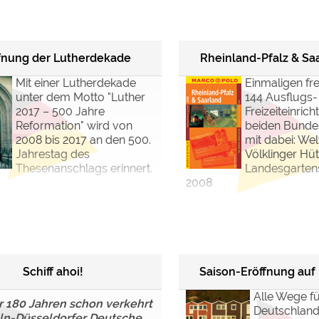
ulare)
https://policies.google.com/privacy
fnung der Lutherdekade
Rheinland-Pfalz & Sa
https://policies.google.com/privacy
Mit einer Lutherdekade
Einmaligen frei
unter dem Motto "Luther
144 Ausflugs-
2017 – 500 Jahre
Freizeiteinric
Reformation" wird von
beiden Bunde
https://policies.google.com/privacy
2008 bis 2017 an den 500.
mit dabei: Wel
Jahrestag des
Völklinger Hü
https://policies.google.com/privacy
Thesenanschlags erinnert.
Landesgarten
https://policies.google.com/privacy
2008
ungen können jeder Zeit im Footer über "COOKIES" geändert 
Schiff ahoi!
Saison-Eröffnung auf
Alle Wege f
r 180 Jahren schon verkehrt
Deutschland
ln-Düsseldorfer Deutsche