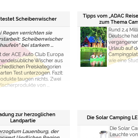
Tipps vom „ADAC Reise
testet Scheibenwischer
zum Thema Cam
Rund 2,4 Mil
i Regen verrichten sie
Deutsche ha
starbeit: Scheibenwischer
vergangenen 
haufeln" bei starkem ...
Urlaub auf 
at der ACE Auto Club Europa
Campingplatz
handelsübliche Wischer aus
wie eine Stud
chiedlichen Preiskategorien
arten Test unterzogen. Fazit:
produkte taugen nichts. Zwei
ischerprodukte von ...
ladung zur herzoglichen
Die Solar Camping L
Landpartie
Die Solar C
erzogtum Lauenburg, der
Leuchte von
nswert ländlichen Region