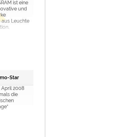
AM ist eine
novative und
rke
 aus Leuchte
ion.
omo-Star
 April 2008
mals die
ischen
age“