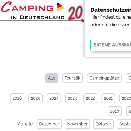
Datenschutzei
Hier findest du ei
oder nur die essen
News-Arc
Essenziell
Essenzielle Cookies ermö
der Website dringend erf
Alle
Touristik
Campingplätze
C
funktionieren
.
2026
2025
2024
2023
2022
2021
202
Externe Medien
YouTube (Videos von Cam
2010
Campingplatzvorschau (V
Campingplätzen)
Monate:
Dezember
November
Oktober
Sept
Google Maps (Kartensuch