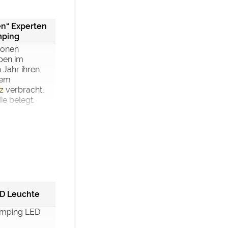
n“ Experten
ping
lionen
ben im
Jahr ihren
dem
 verbracht,
ie belegt.
ED Leuchte
amping LED