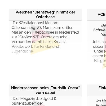
Welchen "Dienstweg" nimmt der
ACE 
Osterhase
Die Westfalenpost lädt am
Be
Ostersonntag, 23. März, zum dritten
Schwer
Mal an den Hillebachsee in Niedersfeld
"sc
zur "Großen WP-Ostereiersuche".
Verbunden damit ist ein Kreativ-
Jetzt h
Wettbewerb für Kinder und
sieben 
Jugendliche.
unters
einem h
Billig
W
Niedersachsen beim „Touristik-Oscar“
Ein
vorn dabei
Das Magazin „blattgold &
Im H
blütenzauber“ der
liebe