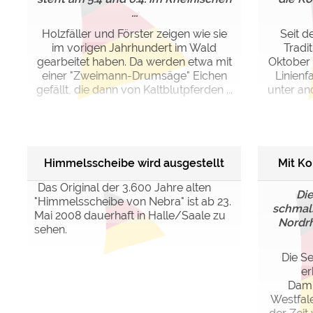
...
Holzfäller und Förster zeigen wie sie
Seit d
im vorigen Jahrhundert im Wald
Tradit
gearbeitet haben. Da werden etwa mit
Oktober 
einer "Zweimann-Drumsäge" Eichen
Linienf
gefällt, die dann von Kaltblutpferden ...
unter an
Himmelsscheibe wird ausgestellt
Mit K
Das Original der 3.600 Jahre alten
Die
"Himmelsscheibe von Nebra" ist ab 23.
schmal
Mai 2008 dauerhaft in Halle/Saale zu
Nordrh
sehen.
Die Se
er
Damp
Westfale