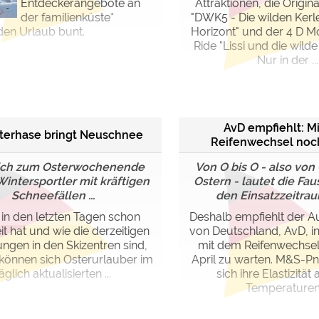
Entdeckerangebote an
Attraktionen, die Origin
der familienküste*
"DWK5 - Die wilden Kerl
en Urlaub bunt.
Horizont" und der 4 D M
Ride "Lissi und die wilde 
Nur in der ...
AvD empfiehlt: M
terhase bringt Neuschnee
Reifenwechsel noc
ich zum Osterwochenende
Von O bis O - also von
Wintersportler mit kräftigen
Ostern - lautet die Fau
Schneefällen ...
den Einsatzzeitraum
in den letzten Tagen schon
Deshalb empfiehlt der A
t hat und wie die derzeitigen
von Deutschland, AvD, i
ngen in den Skizentren sind,
mit dem Reifenwechsel
können sich Osterurlauber im
April zu warten. M&S-Pn
äglich aktualisierten ...
sich ihre Elastizität
Temperaturen 