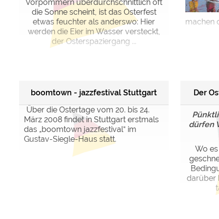
Vorpommern überdurchschnittlich oft
die Sonne scheint, ist das Osterfest
etwas feuchter als anderswo: Hier
machen d
werden die Eier im Wasser versteckt,
der Osterspaziergang ...
boomtown - jazzfestival Stuttgart
Der Os
Über die Ostertage vom 20. bis 24.
Pünktl
März 2008 findet in Stuttgart erstmals
dürfen 
das „boomtown jazzfestival“ im
Gustav-Siegle-Haus statt.
Wo es 
geschnei
Bedingu
darüber 
t