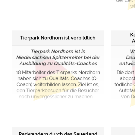
der Zeit
wi
K
Tierpark Nordhorn ist vorbildlich
A
Tierpark Nordhorn ist in
We
Niedersachsen Spitzenreiter bei der
Deu
Ausbildung zu Qualitäts-Coaches
entwick
18 Mitarbeiter des Tierparks Nordhorn
Die dort
haben sich zu Qualitäts-Coaches (Q-
abgest
Coach) weiterbilden lassen. Ziel ist es,
tödliche 
den Tierparkbesuch für die Besucher
Autofa
noch unvergesslicher zu machen. ...
von De
Radwandern durch das Sauerland