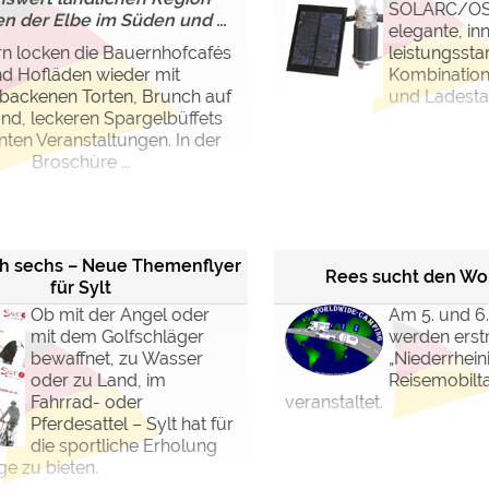
SOLARC/OSR
n der Elbe im Süden und ...
elegante, in
n locken die Bauernhofcafés
leistungssta
d Hofläden wieder mit
Kombination
backenen Torten, Brunch auf
und Ladestat
d, leckeren Spargelbüffets
ten Veranstaltungen. In der
Broschüre ...
ch sechs – Neue Themenflyer
Rees sucht den W
für Sylt
Ob mit der Angel oder
Am 5. und 6.
mit dem Golfschläger
werden erst
bewaffnet, zu Wasser
„Niederrhein
oder zu Land, im
Reisemobilt
Fahrrad- oder
veranstaltet.
Pferdesattel – Sylt hat für
die sportliche Erholung
e zu bieten.