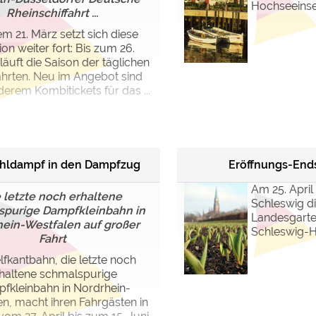
Hochseeinse
Rheinschiffahrt ...
em 21. März setzt sich diese
ion weiter fort: Bis zum 26.
läuft die Saison der täglichen
ahrten. Neu im Angebot sind
derem Kombitickets für das ...
ohldampf in den Dampfzug
Eröffnungs-End
Am 25. April
 letzte noch erhaltene
Schleswig di
spurige Dampfkleinbahn in
Landesgart
ein-Westfalen auf großer
Schleswig-H
Fahrt
lfkantbahn, die letzte noch
haltene schmalspurige
fkleinbahn in Nordrhein-
n, macht ihren Fahrgästen in