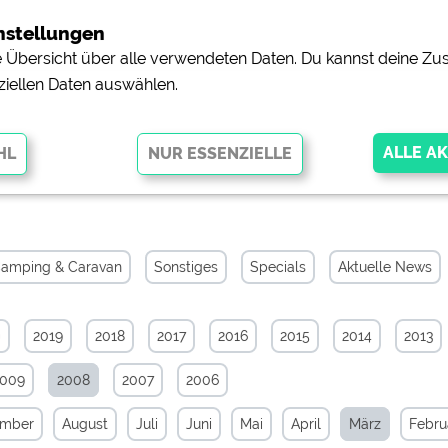
nstellungen
ne Übersicht über alle verwendeten Daten. Du kannst deine 
ziellen Daten auswählen.
hiv von März 2008
glichen grundlegende Funktionen und sind für die einwandfreie Funktion
orderlich. Ohne diese Cookies werden Teile der Website
nicht
amping & Caravan
Sonstiges
Specials
Aktuelle News
0
2019
2018
2017
2016
2015
2014
2013
pingplätzen)
https://policies.google.com/privacy
2009
2008
2007
2006
orschau der Internetseiten von
siehe Datenschutzerklärung des jeweili
ember
August
Juli
Juni
Mai
April
März
Febru
e, Anfahrt usw.)
https://policies.google.com/privacy