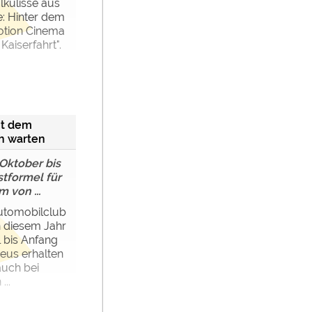
alkulisse aus
e: Hinter dem
otion Cinema
Kaiserfahrt".
it dem
h warten
 Oktober bis
stformel für
 von ...
utomobilclub
n diesem Jahr
 bis Anfang
eus erhalten
 auch bei
...