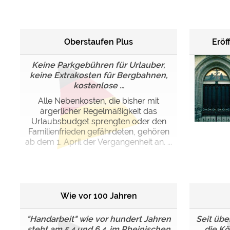
Google reCAPTCHA (Form
Oberstaufen Plus
Eröf
Statistiken
Google Analytics
Keine Parkgebühren für Urlauber,
keine Extrakosten für Bergbahnen,
kostenlose ...
Marketing
Google Ads
Alle Nebenkosten, die bisher mit
ärgerlicher Regelmäßigkeit das
Google AdSense
Urlaubsbudget sprengten oder den
Google Remarketing
Familienfrieden gefährdeten, gehören
ab dem 1. April der Vergangenheit an. ...
Die Cookieeinstell
Wie vor 100 Jahren
"Handarbeit" wie vor hundert Jahren
Seit übe
steht am 5.4 und 6.4. im Rheinischen
die Kö