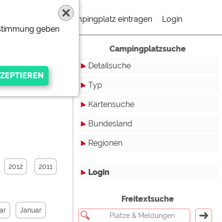
Campingplatz eintragen
Login
Zustimmung geben
Campingplatzsuche
Detailsuche
Typ
Kartensuche
Touristikstellplätze
Bundesland
Dauerstellplätze
Regionen
Reisemobilstellplätze
Baden-Württemberg
Mobilheimstellplätze
Bayern
2012
2011
Login
Ferienhäuser
Berlin
gen Anbieters
Freitextsuche
Bungalows
Brandenburg
ar
Januar
Ferienwohnungen
Bremen