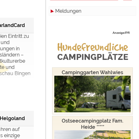
Meldungen
Zimmer
Hamburg
Campinghutten
Hessen
Alle
arlandCard
Anzeige/PR
Miet-Mobilheime
Mecklenburg-Vorpommern
Touristik
en Eintritt zu
 und
Miet-Wohnwagen
Niedersachsen
Campingplätze
htungen in
sländern –
Miet-Zelte
Nordrhein-Westfalen
Camping & Caravan
tkulturerbe
tte und
Rheinland-Pfalz
Sonstiges
Campinggarten Wahlwies
schau Bingen
Saarland
Specials
Sachsen
Archiv
werden!
Sachsen-Anhalt
 Helgoland
Schleswig-Holstein
Ostseecampingplatz Fam.
Heide *****
ühren auf
Thüringen
s einzige