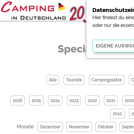
Datenschutzei
Hier findest du ei
oder nur die essen
Specials-News-
Essenziell
Essenzielle Cookies ermö
der Website dringend erf
Alle
Touristik
Campingplätze
C
funktionieren
.
2026
2025
2024
2023
2022
2021
202
Externe Medien
YouTube (Videos von Cam
2010
Campingplatzvorschau (V
Campingplätzen)
Monate:
Dezember
November
Oktober
Sept
Google Maps (Kartensuch