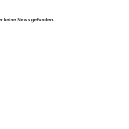
ulare)
https://policies.google.com/privacy
er keine News gefunden.
https://policies.google.com/privacy
https://policies.google.com/privacy
https://policies.google.com/privacy
https://policies.google.com/privacy
ungen können jeder Zeit im Footer über "COOKIES" geändert 