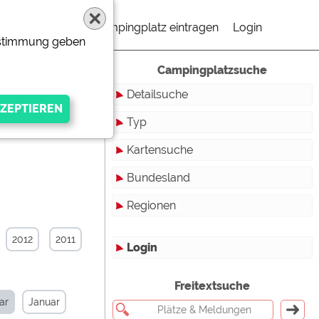
Campingplatz eintragen
Login
Zustimmung geben
Campingplatzsuche
Detailsuche
Typ
Kartensuche
Touristikstellplätze
Bundesland
Dauerstellplätze
Regionen
Reisemobilstellplätze
Baden-Württemberg
Mobilheimstellplätze
Bayern
2012
2011
Login
Ferienhäuser
Berlin
gen Anbieters
Freitextsuche
Bungalows
Brandenburg
ar
Januar
Ferienwohnungen
Bremen