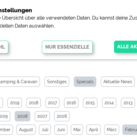
nstellungen
ne Übersicht über alle verwendeten Daten. Du kannst deine 
ziellen Daten auswählen.
Archiv von Februar 2008
glichen grundlegende Funktionen und sind für die einwandfreie Funktion
orderlich. Ohne diese Cookies werden Teile der Website
nicht
amping & Caravan
Sonstiges
Specials
Aktuelle News
0
2019
2018
2017
2016
2015
2014
2013
pingplätzen)
https://policies.google.com/privacy
2009
2008
2007
2006
orschau der Internetseiten von
siehe Datenschutzerklärung des jeweili
ember
August
Juli
Juni
Mai
April
März
Febru
e, Anfahrt usw.)
https://policies.google.com/privacy