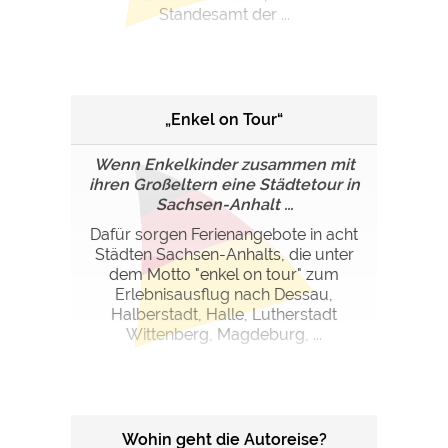
Google Remarketing
https://policies.google.com/privacy
Standesamt der ...
Die Cookieeinstellungen können jeder Zeit im Footer
über "COOKIES" geändert werden!
„Enkel on Tour“
Wenn Enkelkinder zusammen mit
ihren Großeltern eine Städtetour in
Sachsen-Anhalt ...
Dafür sorgen Ferienangebote in acht
Städten Sachsen-Anhalts, die unter
dem Motto "enkel on tour" zum
Erlebnisausflug nach Dessau,
Halberstadt, Halle, Lutherstadt
Wittenberg, Magdeburg, ...
Wohin geht die Autoreise?