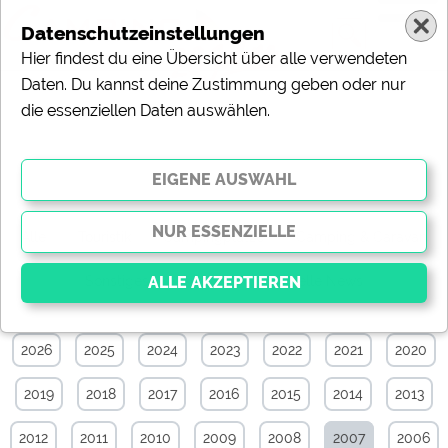
Datenschutzeinstellungen
Hier findest du eine Übersicht über alle verwendeten
Daten. Du kannst deine Zustimmung geben oder nur
die essenziellen Daten auswählen.
Touristik-News-Archiv von Juni 2007
Alle
Touristik
Campingplätze
Camping & Caravan
Sonstiges
Specials
Aktuelle News
2026
2025
2024
2023
2022
2021
2020
Essenziell
Essenzielle Cookies ermöglichen grundlegende
2019
2018
2017
2016
2015
2014
2013
Funktionen und sind für die einwandfreie Funktion der
Website dringend erforderlich. Ohne diese Cookies
werden Teile der Website
nicht funktionieren
.
2012
2011
2010
2009
2008
2007
2006