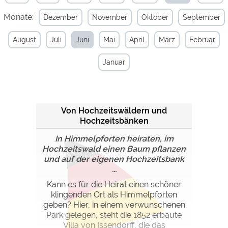
Monate:
Dezember
November
Oktober
September
Externe Medien
YouTube (Videos von
https://policies.google.com/privacy
August
Juli
Juni
Mai
April
März
Februar
Campingplätzen)
Campingplatzvorschau (Vorschau
siehe Datenschutzerklärung des
Januar
der Internetseiten von
jeweiligen Anbieters
Campingplätzen)
Google Maps (Kartensuche, Anfahrt
https://policies.google.com/privacy
usw.)
Von Hochzeitswäldern und
Google reCAPTCHA (Formulare)
https://policies.google.com/privacy
Hochzeitsbänken
In Himmelpforten heiraten, im
Statistiken
Hochzeitswald einen Baum pflanzen
Google Analytics
und auf der eigenen Hochzeitsbank
https://policies.google.com/privacy
...
Kann es für die Heirat einen schöner
Marketing
klingenden Ort als Himmelpforten
Google Ads
https://policies.google.com/privacy
geben? Hier, in einem verwunschenen
Park gelegen, steht die 1852 erbaute
Google AdSense
https://policies.google.com/privacy
Villa von Issendorff, die das