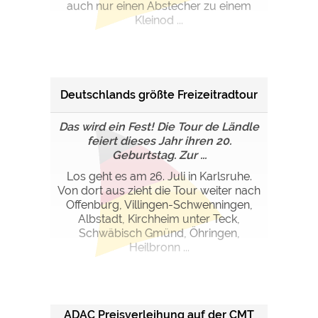
Google Remarketing
https://policies.google.com/privacy
auch nur einen Abstecher zu einem
Kleinod ...
Die Cookieeinstellungen können jeder Zeit im Footer
über "COOKIES" geändert werden!
Deutschlands größte Freizeitradtour
Das wird ein Fest! Die Tour de Ländle
feiert dieses Jahr ihren 20.
Geburtstag. Zur ...
Los geht es am 26. Juli in Karlsruhe.
Von dort aus zieht die Tour weiter nach
Offenburg, Villingen-Schwenningen,
Albstadt, Kirchheim unter Teck,
Schwäbisch Gmünd, Öhringen,
Heilbronn ...
ADAC Preisverleihung auf der CMT