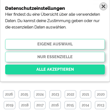
Datenschutzeinstellungen
Hier findest du eine Übersicht über alle verwendeten
Daten. Du kannst deine Zustimmung geben oder nur
die essenziellen Daten auswählen.
Touristik-News-Archiv von Januar
2007
Alle
Touristik
Campingplätze
Camping & Caravan
Sonstiges
Specials
Aktuelle News
Essenziell
Essenzielle Cookies ermöglichen grundlegende
2026
2025
2024
2023
2022
2021
2020
Funktionen und sind für die einwandfreie Funktion der
Website dringend erforderlich. Ohne diese Cookies
2019
2018
2017
2016
2015
2014
2013
werden Teile der Website
nicht funktionieren
.