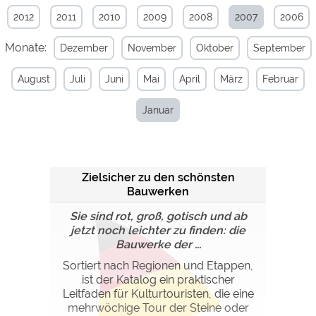
2012
2011
2010
2009
2008
2007
2006
Externe Medien
Monate:
Dezember
November
Oktober
September
YouTube (Videos von
https://policies.google.com/privacy
Campingplätzen)
August
Juli
Juni
Mai
April
März
Februar
Campingplatzvorschau (Vorschau
siehe Datenschutzerklärung des
der Internetseiten von
jeweiligen Anbieters
Campingplätzen)
Januar
Google Maps (Kartensuche, Anfahrt
https://policies.google.com/privacy
usw.)
Google reCAPTCHA (Formulare)
https://policies.google.com/privacy
Zielsicher zu den schönsten
Bauwerken
Statistiken
Sie sind rot, groß, gotisch und ab
Google Analytics
https://policies.google.com/privacy
jetzt noch leichter zu finden: die
Bauwerke der ...
Marketing
Sortiert nach Regionen und Etappen,
ist der Katalog ein praktischer
Google Ads
https://policies.google.com/privacy
Leitfaden für Kulturtouristen, die eine
Google AdSense
https://policies.google.com/privacy
mehrwöchige Tour der Steine oder