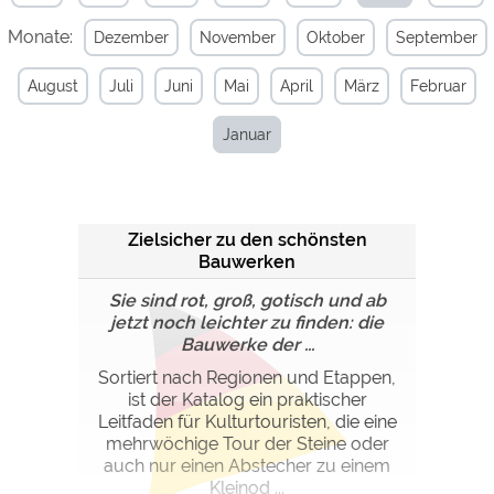
Monate:
Dezember
November
Oktober
September
Externe Medien
YouTube (Videos von
https://policies.google.com/privacy
August
Juli
Juni
Mai
April
März
Februar
Campingplätzen)
Campingplatzvorschau (Vorschau
siehe Datenschutzerklärung des
Januar
der Internetseiten von
jeweiligen Anbieters
Campingplätzen)
Google Maps (Kartensuche, Anfahrt
https://policies.google.com/privacy
usw.)
Zielsicher zu den schönsten
Google reCAPTCHA (Formulare)
https://policies.google.com/privacy
Bauwerken
Sie sind rot, groß, gotisch und ab
Statistiken
jetzt noch leichter zu finden: die
Google Analytics
Bauwerke der ...
https://policies.google.com/privacy
Sortiert nach Regionen und Etappen,
ist der Katalog ein praktischer
Marketing
Leitfaden für Kulturtouristen, die eine
Google Ads
https://policies.google.com/privacy
mehrwöchige Tour der Steine oder
auch nur einen Abstecher zu einem
Google AdSense
https://policies.google.com/privacy
Kleinod ...