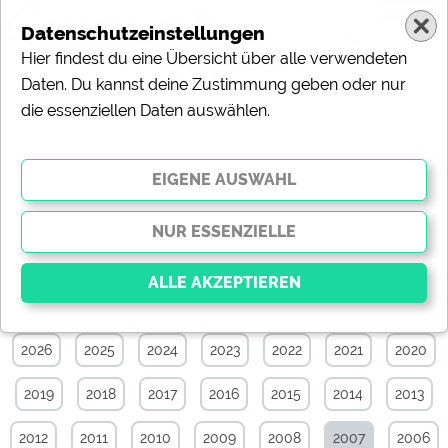
Datenschutzeinstellungen
Hier findest du eine Übersicht über alle verwendeten
Daten. Du kannst deine Zustimmung geben oder nur
die essenziellen Daten auswählen.
News-Archiv von Januar 2007
Alle
Touristik
Campingplätze
Camping & Caravan
Sonstiges
Specials
Aktuelle News
2026
2025
2024
2023
2022
2021
2020
Essenziell
Essenzielle Cookies ermöglichen grundlegende
2019
2018
2017
2016
2015
2014
2013
Funktionen und sind für die einwandfreie Funktion der
Website dringend erforderlich. Ohne diese Cookies
werden Teile der Website
nicht funktionieren
.
2012
2011
2010
2009
2008
2007
2006