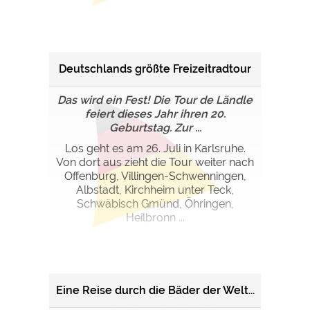
Google Remarketing
https://policies.google.com/privacy
Die Cookieeinstellungen können jeder Zeit im Footer
über "COOKIES" geändert werden!
Deutschlands größte Freizeitradtour
Das wird ein Fest! Die Tour de Ländle
feiert dieses Jahr ihren 20.
Geburtstag. Zur ...
Los geht es am 26. Juli in Karlsruhe.
Von dort aus zieht die Tour weiter nach
Offenburg, Villingen-Schwenningen,
Albstadt, Kirchheim unter Teck,
Schwäbisch Gmünd, Öhringen,
Heilbronn ...
Eine Reise durch die Bäder der Welt...