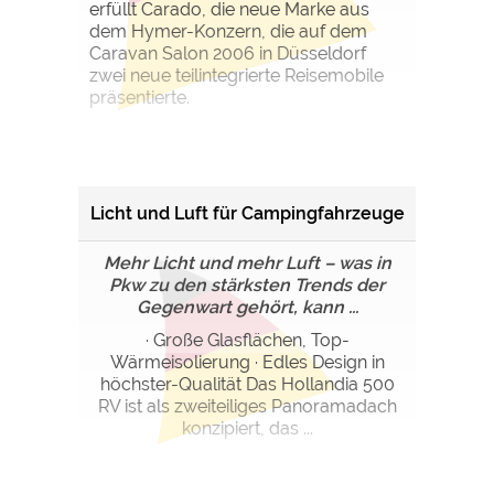
Google Remarketing
https://policies.google.com/privacy
erfüllt Carado, die neue Marke aus
dem Hymer-Konzern, die auf dem
Caravan Salon 2006 in Düsseldorf
zwei neue teilintegrierte Reisemobile
Die Cookieeinstellungen können jeder Zeit im Footer
präsentierte.
über "COOKIES" geändert werden!
Licht und Luft für Campingfahrzeuge
Mehr Licht und mehr Luft – was in
Pkw zu den stärksten Trends der
Gegenwart gehört, kann ...
· Große Glasflächen, Top-
Wärmeisolierung · Edles Design in
höchster-Qualität Das Hollandia 500
RV ist als zweiteiliges Panoramadach
konzipiert, das ...