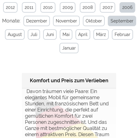
2012
2011
2010
2009
2008
2007
2006
Externe Medien
Monate:
Dezember
November
Oktober
September
YouTube (Videos von
https://policies.google.com/privacy
Campingplätzen)
August
Juli
Juni
Mai
April
März
Februar
Campingplatzvorschau (Vorschau
siehe Datenschutzerklärung des
der Internetseiten von
jeweiligen Anbieters
Campingplätzen)
Januar
Google Maps (Kartensuche, Anfahrt
https://policies.google.com/privacy
usw.)
Google reCAPTCHA (Formulare)
https://policies.google.com/privacy
Komfort und Preis zum Verlieben
Statistiken
Davon träumen viele Paare: Ein
Google Analytics
https://policies.google.com/privacy
elegantes Mobil für gemeinsame
Stunden, mit französischem Bett und
einer Einrichtung, die perfekt auf
Marketing
gemütlichen Komfort für zwei
Personen zugeschnitten ist. Und das
Google Ads
https://policies.google.com/privacy
Ganze mit bestmöglicher Qualität zu
Google AdSense
https://policies.google.com/privacy
einem attraktiven Preis. Diesen Traum