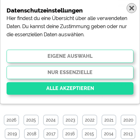
Datenschutzeinstellungen
Hier findest du eine Übersicht über alle verwendeten
Daten. Du kannst deine Zustimmung geben oder nur
die essenziellen Daten auswählen.
Camping & Caravan-News-Archiv von
September 2006
Alle
Touristik
Campingplätze
Camping & Caravan
Sonstiges
Specials
Aktuelle News
Essenziell
Essenzielle Cookies ermöglichen grundlegende
2026
2025
2024
2023
2022
2021
2020
Funktionen und sind für die einwandfreie Funktion der
Website dringend erforderlich. Ohne diese Cookies
2019
2018
2017
2016
2015
2014
2013
werden Teile der Website
nicht funktionieren
.