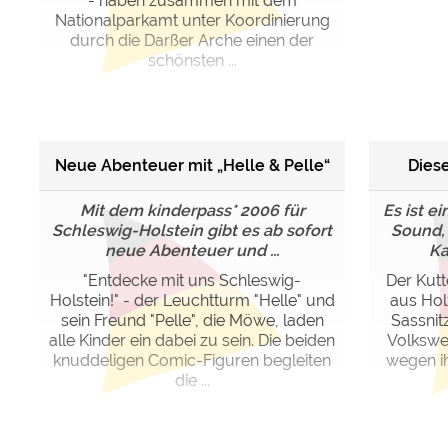
- haben zusammen mit dem
Nationalparkamt unter Koordinierung
durch die Darßer Arche einen der
schönsten ...
Neue Abenteuer mit „Helle & Pelle“
Diese
Mit dem kinderpass* 2006 für
Es ist e
Schleswig-Holstein gibt es ab sofort
Sound,
neue Abenteuer und ...
Ka
"Entdecke mit uns Schleswig-
Der Kutt
Holstein!" - der Leuchtturm "Helle" und
aus Hol
sein Freund "Pelle", die Möwe, laden
Sassnit
alle Kinder ein dabei zu sein. Die beiden
Volkswer
knuddeligen Comic-Figuren begleiten
wegen ih
die ...