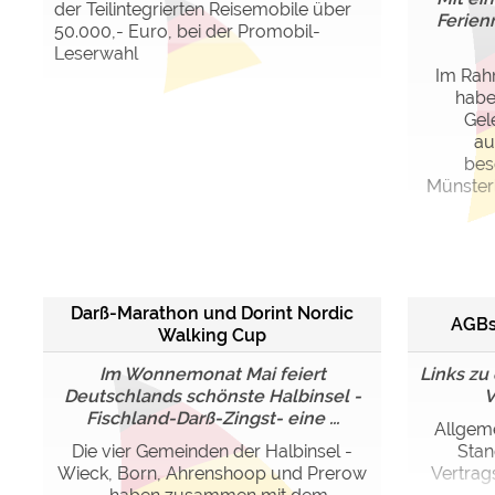
der Teilintegrierten Reisemobile über
Ferien
50.000,- Euro, bei der Promobil-
Leserwahl
Im Rah
haben
Gel
au
bes
Münster
Darß-Marathon und Dorint Nordic
AGBs
Walking Cup
Im Wonnemonat Mai feiert
Links zu
Deutschlands schönste Halbinsel -
V
Fischland-Darß-Zingst- eine ...
Allgem
Die vier Gemeinden der Halbinsel -
Stan
Wieck, Born, Ahrenshoop und Prerow
Vertrag