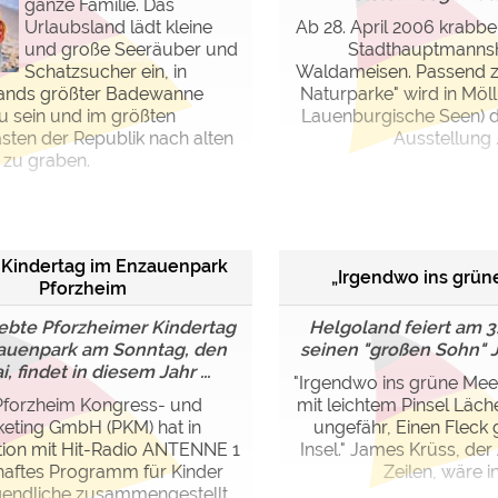
ganze Familie. Das
Urlaubsland lädt kleine
Ab 28. April 2006 krabbe
und große Seeräuber und
Stadthauptmannsh
Schatzsucher ein, in
Waldameisen. Passend z
ands größter Badewanne
Naturparke" wird in Möl
u sein und im größten
Lauenburgische Seen) 
sten der Republik nach alten
Ausstellung ..
 zu graben.
 Kindertag im Enzauenpark
„Irgendwo ins grüne
Pforzheim
iebte Pforzheimer Kindertag
Helgoland feiert am 3
auenpark am Sonntag, den
seinen "großen Sohn" 
i, findet in diesem Jahr ...
"Irgendwo ins grüne Meer
Pforzheim Kongress- und
mit leichtem Pinsel Läch
eting GmbH (PKM) hat in
ungefähr, Einen Fleck g
ion mit Hit-Radio ANTENNE 1
Insel." James Krüss, der
bhaftes Programm für Kinder
Zeilen, wäre in 
endliche zusammengestellt.