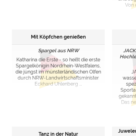
Von d
Mit Köpfchen genießen
Spargel aus NRW
JACK
Hochle
Katharina die Erste - so heißt die erste
Spargelkönigin Nordrhein-Westfalens,
die jüngst im münsterländischen Olfen
J
durch NRW-Landwirtschaftsminister
wasse
Eckhard Uhlenberg ...
spez
Sportar
gekannt
Das ne
Juwele
Tanz in der Natur