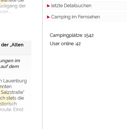
wartete die
letzte Detailsuchen
Rückgang der
on ...
Camping im Fernsehen
Campingplätze: 1542
User online :42
 der „Alten
ungen im
auf dem
m Lauenburg
nnten
Salzstraße"
ch stets die
storisch
oute. Einst