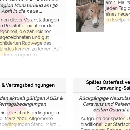
am 1. Mai 2
region Münsterland am 30.
jeden Tag 
April in die neue ...
eines neue
men dieser Veranstaltungen
im Eselpar
 Pedalritter nicht nur die
egenheit, die zahlreichen
sgezeichneten und gut
childerten Radwege des
landes kennen zu lernen: Auf
dem Programm ...
Spätes Osterfest ve
 & Vertragsbedingungen
Caravaning-Sa
 den aktuell gültigen AGBs &
Rückgängige Neuzulas
ertragsbedingungen
Caravans und Reisem
ersten Quartal 20
eine Geschäftsbedingungen
d: März 2006 Allgemeine
Aufgrund der späten Os
sbedingungen Stand: März ...
traditionell der Startsc