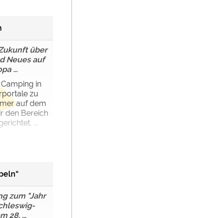
n
 Zukunft über
d Neues auf
a ...
, Camping in
portale zu
mmer auf dem
r den Bereich
richtet. ...
beln“
ng zum "Jahr
chleswig-
 28. ...