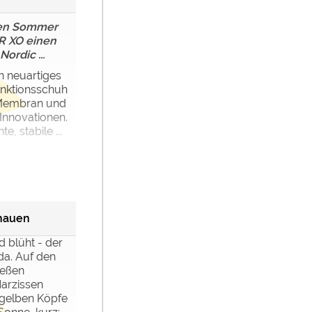
den Sommer
R XO einen
ordic ...
in neuartiges
unktionsschuh
Membran und
 Innovationen.
e, stabile ...
hauen
d blüht - der
 da. Auf den
ießen
arzissen
 gelben Köpfe