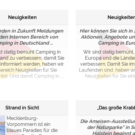
Neuigkeiten
Neuigkeite
rden in Zukunft Meldungen
Hier können Sie sich in
den Internen Bereich von
Aktionen, Angebote un
ping in Deutschland ...
Camping in Europ
nd stetig bemüht Camping in
Wir sind stetig bemüht
and zu verbessern, damit Sie
Europa und die Länder
informiert werden, haben wir
verbessern. Damit Sie i
ereich Neuigkeiten für Sie
Laufenden sind, haben wi
htet. Und damit Camping in ...
Neuigkeiten für Sie einge
Strand in Sicht
„Das große Krab
Mecklenburg-
Die Ameisen-Ausstellu
Vorpommern ist ein
der Naturparke" in S
blaues Paradies für die
Holstein beginnt am