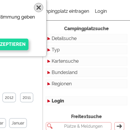
Campingplatz eintragen
Login
Zustimmung geben
Campingplatzsuche
Detailsuche
Typ
Kartensuche
Touristikstellplätze
Bundesland
Dauerstellplätze
Regionen
Reisemobilstellplätze
Baden-Württemberg
Mobilheimstellplätze
Bayern
2012
2011
Login
Ferienhäuser
Berlin
gen Anbieters
Freitextsuche
Bungalows
Brandenburg
ar
Januar
Ferienwohnungen
Bremen