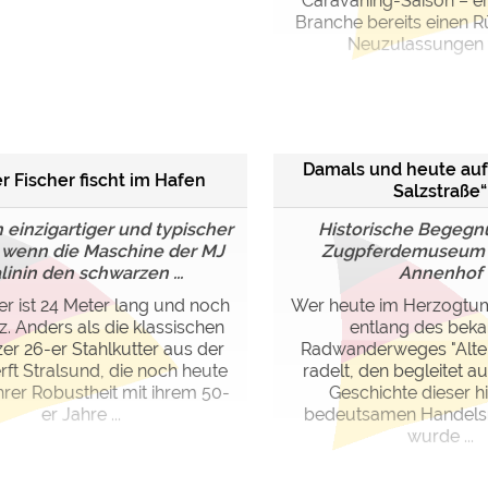
Caravaning-Saison – er
Branche bereits einen 
Neuzulassungen v
Damals und heute auf
r Fischer fischt im Hafen
Salzstraße“
in einzigartiger und typischer
Historische Begegn
 wenn die Maschine der MJ
Zugpferdemuseum 
linin den schwarzen ...
Annenhof
er ist 24 Meter lang und noch
Wer heute im Herzogtu
z. Anders als die klassischen
entlang des beka
zer 26-er Stahlkutter aus der
Radwanderweges "Alte 
ft Stralsund, die noch heute
radelt, den begleitet au
rer Robustheit mit ihrem 50-
Geschichte dieser hi
er Jahre ...
bedeutsamen Handelsr
wurde ...