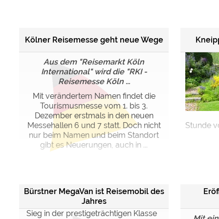
Google reCAPTCHA (Form
Kölner Reisemesse geht neue Wege
Kneip
Statistiken
Google Analytics
Aus dem "Reisemarkt Köln
International" wird die "RKI -
Reisemesse Köln ...
Marketing
Google Ads
Mit verändertem Namen findet die
Tourismusmesse vom 1. bis 3.
Google AdSense
Dezember erstmals in den neuen
Google Remarketing
Messehallen 6 und 7 statt. Doch nicht
Stunde v
nur beim Namen und beim Standort
gibt es Neuerungen, auch in ...
Die Cookieeinstell
Bürstner MegaVan ist Reisemobil des
Erö
Jahres
Sieg in der prestigeträchtigen Klasse
Mit ein