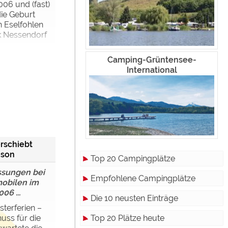
006 und (fast)
die Geburt
n Eselfohlen
k Nessendorf
Camping-Grüntensee-
International
rschiebt
ison
Top 20 Campingplätze
sungen bei
Empfohlene Campingplätze
obilen im
06 ...
Die 10 neusten Einträge
terferien –
Top 20 Plätze heute
huss für die