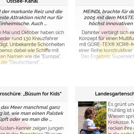
Ostsee-Kanal
d der markante Reiz und die
MEINDL brachte für 
ste Attraktion nicht nur für
2005 mit dem MASTE
inheimische. Auch ...
höchst innovativen N
 Mai und Oktober haben sich
Dahinter verbirgt sich e
eder rund 130 Kreuzfahrer
Konzept für einen Multif
igt. Unbekannte Schönheiten
mit GORE-TEX® XCR®-
benso dabei wie Schiffe mit
einer Reihe konstruktiver
en Namen wie die "Europa",
Das Ergebnis: Superleicht
die "Deutschland" ...
roschüre: „Büsum for Kids“
Landesgartensc
Es grünt un
 das Meer manchmal ganz
Frühling ist
 ist, wie man einen Palstek
Wiesen spr
pft oder wo man die ...
Krokusse, N
 Küsten-Kenner zeigen jungen
recken ihre