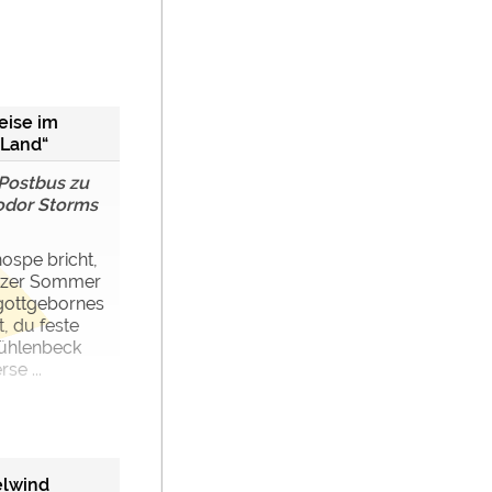
eise im
-Land“
 Postbus zu
odor Storms
nospe bricht,
anzer Sommer
 gottgebornes
, du feste
Mühlenbeck
se ...
elwind