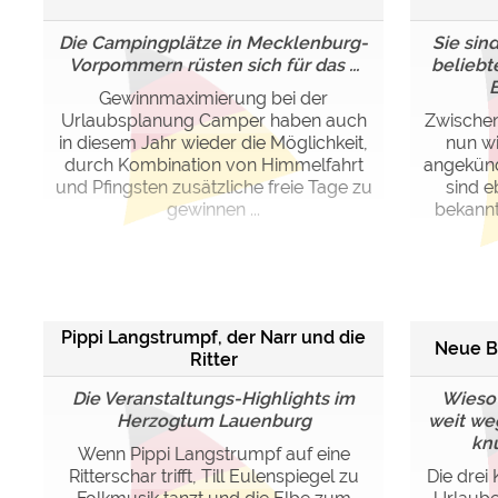
Die Campingplätze in Mecklenburg-
Sie sin
Vorpommern rüsten sich für das ...
beliebte
E
Gewinnmaximierung bei der
Urlaubsplanung Camper haben auch
Zwischen
in diesem Jahr wieder die Möglichkeit,
nun wi
durch Kombination von Himmelfahrt
angekünd
und Pfingsten zusätzliche freie Tage zu
sind e
gewinnen ...
bekannt
Pippi Langstrumpf, der Narr und die
Neue B
Ritter
Die Veranstaltungs-Highlights im
Wieso
Herzogtum Lauenburg
weit weg
knü
Wenn Pippi Langstrumpf auf eine
Ritterschar trifft, Till Eulenspiegel zu
Die drei