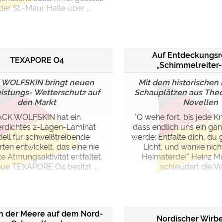
er St.-Maur Halle über ...
Auf Entdeckungsr
TEXAPORE O4
„Schimmelreiter
 WOLFSKIN bringt neuen
Mit dem historischen
istungs- Wetterschutz auf
Schauplätzen aus The
den Markt
Novellen
ACK WOLFSKIN hat ein
"O wehe fort, bis jede K
rdichtes 2-Lagen-Laminat
dass endlich uns ein g
iell für schweißtreibende
werde; Entfalte dich, du
ten entwickelt, das eine nie
Licht, und wanke nicht
e Atmungsaktivität entfaltet.
Heimaterde!" Heinz 
ue TEXAPORE O4 besitzt ...
schleudert die Ver
n der Meere auf dem Nord-
Nordischer Wirb