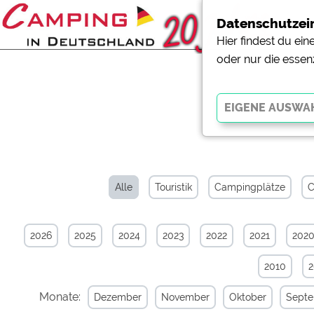
Datenschutzei
Hier findest du ei
oder nur die essen
News-Arc
Essenziell
Essenzielle Cookies ermö
der Website dringend erf
Alle
Touristik
Campingplätze
C
funktionieren
.
2026
2025
2024
2023
2022
2021
202
Externe Medien
YouTube (Videos von Cam
2010
Campingplatzvorschau (V
Campingplätzen)
Monate:
Dezember
November
Oktober
Sept
Google Maps (Kartensuch