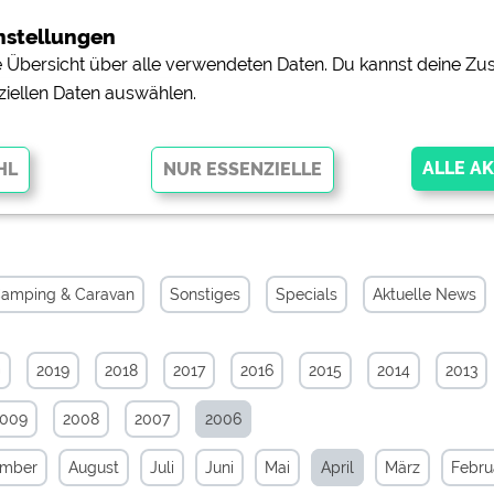
nstellungen
ne Übersicht über alle verwendeten Daten. Du kannst deine 
ziellen Daten auswählen.
hiv von April 2006
glichen grundlegende Funktionen und sind für die einwandfreie Funktion
orderlich. Ohne diese Cookies werden Teile der Website
nicht
amping & Caravan
Sonstiges
Specials
Aktuelle News
0
2019
2018
2017
2016
2015
2014
2013
pingplätzen)
https://policies.google.com/privacy
2009
2008
2007
2006
orschau der Internetseiten von
siehe Datenschutzerklärung des jeweili
ember
August
Juli
Juni
Mai
April
März
Febru
e, Anfahrt usw.)
https://policies.google.com/privacy