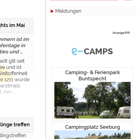
Meldungen
Zimmer
Hamburg
Campinghutten
Hessen
Alle
hts im Mai
Anzeige/PR
Miet-Mobilheime
Mecklenburg-Vorpommern
Touristik
mern ist im
afentage in
Miet-Wohnwagen
Niedersachsen
Campingplätze
ies und ...
Miet-Zelte
Nordrhein-Westfalen
Camping & Caravan
t gilt seit
ee und ist
Rheinland-Pfalz
Sonstiges
Camping- & Ferienpark
eltoffenheit
Buntspecht
re 1211 wurde
Saarland
Specials
 erstmals
 Am ...
Sachsen
Archiv
werden!
Sachsen-Anhalt
Schleswig-Holstein
inge treffen
Campingplatz Seeburg
Thüringen
lingstreffen