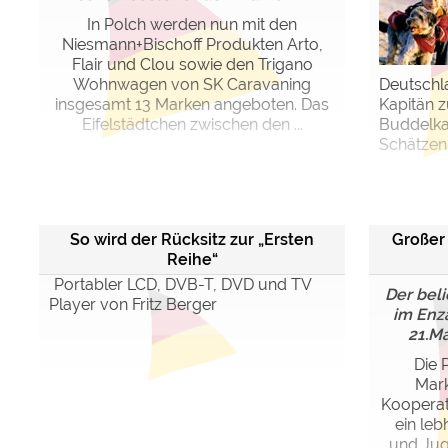
In Polch werden nun mit den
Niesmann+Bischoff Produkten Arto,
Flair und Clou sowie den Trigano
Wohnwagen von SK Caravaning
Deutschl
insgesamt 13 Marken angeboten. Das
Kapitän z
Eifelstädtchen zwischen den ...
Buddelka
Schätzen
So wird der Rücksitz zur „Ersten
Großer
Reihe“
Portabler LCD, DVB-T, DVD und TV
Der bel
Player von Fritz Berger
im Enz
21.Ma
Die 
Mark
Kooperat
ein le
und Jug