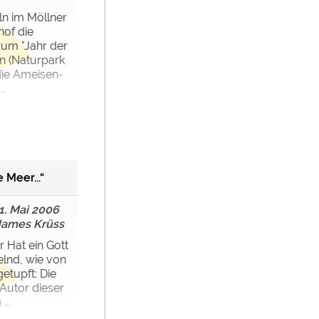
ln im Möllner
of die
um "Jahr der
ln (Naturpark
die Ameisen-
.
 Meer...“
1. Mai 2006
James Krüss
 Hat ein Gott
elnd, wie von
etupft: Die
 Autor dieser
...