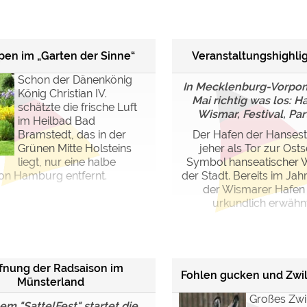
ulare)
https://policies.google.com/privacy
pen im „Garten der Sinne“
Veranstaltungshighlig
https://policies.google.com/privacy
Schon der Dänenkönig
In Mecklenburg-Vorpom
König Christian IV.
Mai richtig was los: H
schätzte die frische Luft
Wismar, Festival, Part
im Heilbad Bad
https://policies.google.com/privacy
Bramstedt, das in der
Der Hafen der Hansestad
Grünen Mitte Holsteins
jeher als Tor zur Osts
https://policies.google.com/privacy
liegt, nur eine halbe
Symbol hanseatischer W
https://policies.google.com/privacy
on Hamburg entfernt.
der Stadt. Bereits im Jah
der Wismarer Hafen
urkundlich erwähnt.
ungen können jeder Zeit im Footer über "COOKIES" geändert 
ffnung der Radsaison im
Fohlen gucken und Zwill
Münsterland
Großes Zwil
em "SattelFest" startet die