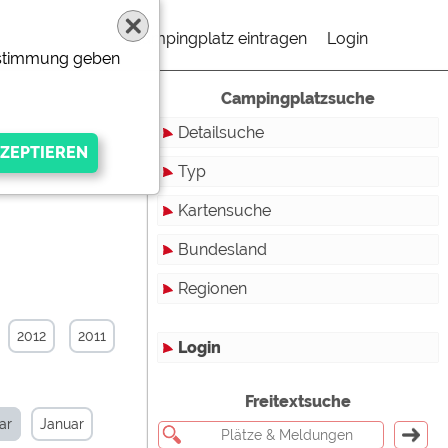
Campingplatz eintragen
Login
Zustimmung geben
Campingplatzsuche
Detailsuche
Typ
Kartensuche
Touristikstellplätze
Bundesland
Dauerstellplätze
Regionen
Reisemobilstellplätze
Baden-Württemberg
Mobilheimstellplätze
Bayern
2012
2011
Login
Ferienhäuser
Berlin
gen Anbieters
Freitextsuche
Bungalows
Brandenburg
ar
Januar
Ferienwohnungen
Bremen