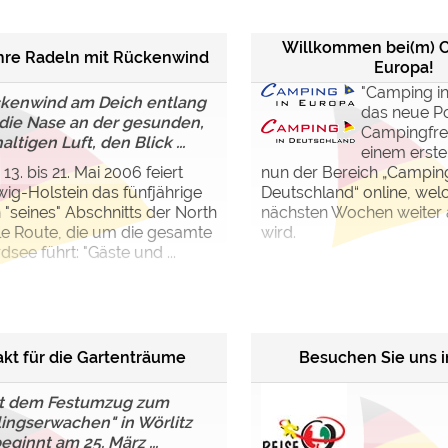
Willkommen bei(m) C
hre Radeln mit Rückenwind
Europa!
"Camping in
ckenwind am Deich entlang
das neue Por
 die Nase an der gesunden,
Campingfre
altigen Luft, den Blick ...
einem ersten
13. bis 21. Mai 2006 feiert
nun der Bereich „Camping
ig-Holstein das fünfjährige
Deutschland“ online, welc
"seines" Abschnitts der North
nächsten Wochen weiter
e Route, die um die gesamte
wird.
dsee führt: "Gäste und ...
akt für die Gartenträume
Besuchen Sie uns i
t dem Festumzug zum
lingserwachen" in Wörlitz
eginnt am 25. März ...