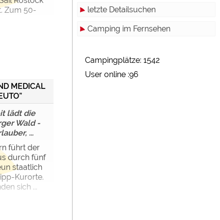
Sail Rostock
letzte Detailsuchen
t. Zum 50-
Camping im Fernsehen
Campingplätze: 1542
User online :96
ND MEDICAL
EUTO”
 lädt die
rger Wald -
auber, ...
n führt der
s durch fünf
un staatlich
ipp-Kurorte.
den sich ...