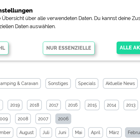
nstellungen
ne Übersicht über alle verwendeten Daten. Du kannst deine 
ziellen Daten auswählen.
iv von Februar 2006
glichen grundlegende Funktionen und sind für die einwandfreie Funktion
orderlich. Ohne diese Cookies werden Teile der Website
nicht
amping & Caravan
Sonstiges
Specials
Aktuelle News
0
2019
2018
2017
2016
2015
2014
2013
pingplätzen)
https://policies.google.com/privacy
2009
2008
2007
2006
orschau der Internetseiten von
siehe Datenschutzerklärung des jeweili
ember
August
Juli
Juni
Mai
April
März
Febru
e, Anfahrt usw.)
https://policies.google.com/privacy