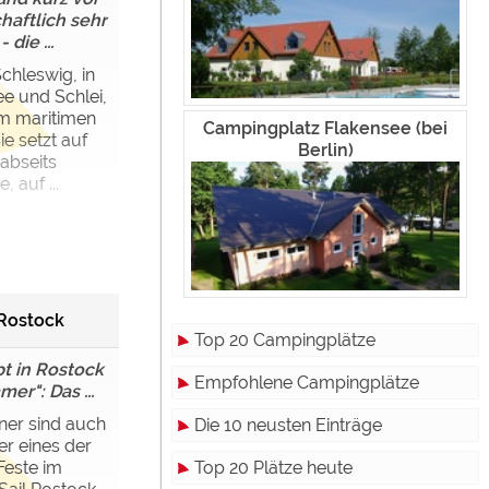
haftlich sehr
 die ...
chleswig, in
ee und Schlei,
m maritimen
Campingplatz Flakensee (bei
e setzt auf
Berlin)
abseits
 auf ...
Rostock
Top 20 Campingplätze
bt in Rostock
Empfohlene Campingplätze
er": Das ...
ner sind auch
Die 10 neusten Einträge
er eines der
Top 20 Plätze heute
Feste im