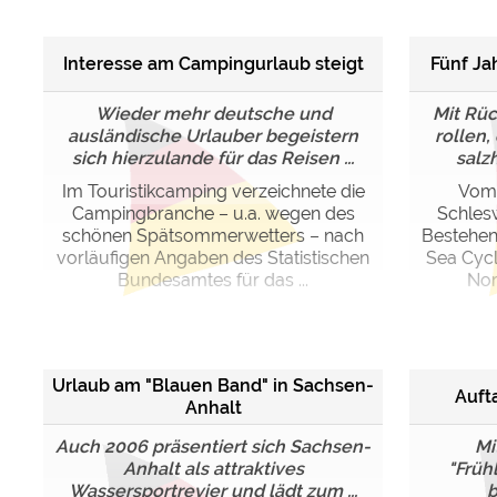
Interesse am Campingurlaub steigt
Fünf Ja
Wieder mehr deutsche und
Mit Rü
ausländische Urlauber begeistern
rollen,
sich hierzulande für das Reisen ...
salzh
Im Touristikcamping verzeichnete die
Vom 
Campingbranche – u.a. wegen des
Schlesw
schönen Spätsommerwetters – nach
Bestehen 
vorläufigen Angaben des Statistischen
Sea Cycl
Bundesamtes für das ...
Nor
Urlaub am "Blauen Band" in Sachsen-
Auft
Anhalt
Auch 2006 präsentiert sich Sachsen-
Mi
Anhalt als attraktives
"Früh
Wassersportrevier und lädt zum ...
b