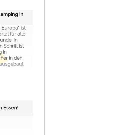
amping in
 Europa" ist
tal für alle
unde. In
 Schritt ist
 in
her in den
 ausgebaut
n Essen!