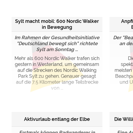
Google reCAPTCHA (Form
Sylt macht mobil: 600 Nordic Walker
Anpfi
Statistiken
in Bewegung
Google Analytics
Im Rahmen der Gesundheitsinitiative
Der "Be
"Deutschland bewegt sich" richtete
an de
Sylt am Sonntag ...
Marketing
Google Ads
Mehr als 600 Nordic Walker trafen sich
Di
gestern in Westerland, um gemeinsam
spekt
Google AdSense
auf die Strecken des Nordic Walking
meisten 
Google Remarketing
Park Sylt zu gehen. Genauer gesagt
Beachpa
auf die 7,5 Kilometer lange Teilstrecke
und Ur
von ...
Die Cookieeinstell
Aktivurlaub entlang der Elbe
Die Will
Erstmals können Radwanderer in
Eine A