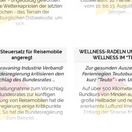
itter - ungeduldig geworden
Ostseeraum: 16. Hanse 
e Wetterkapriolen der letzten
vom 10. bis 13. Augus
chen - das Terrain der
jährigen ...
burgischen Ostseeküste, um
sich ...
 Steuersatz für Reisemobile
WELLNESS-RADELN U
angeregt
WELLNESS IM “T
ravaning Industrie Verband)
Zur gesunden Auszeit
esregierung kritisieren den
Ferienregion Teutobu
chlag des Bundesrates ...
kurz “Teuto” - ein. Url
 Stellungnahme zum Vorschlag
Auf über 500 Kilometer
Bundesrates zur künftigen
Rundkurs von Minden au
ung von Reisemobilen hat die
große Heilbäder und ne
egierung einige Kritikpunkte
anerkannte Luftund Kne
. So hat die Bundesregierung
Entlang der Strecke fin
zum Beispiel ...