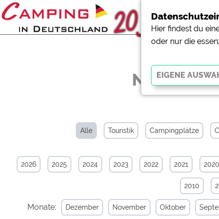
Datenschutzei
Hier findest du ei
oder nur die essen
News-Arch
Essenziell
Essenzielle Cookies ermö
der Website dringend erf
Alle
Touristik
Campingplätze
C
funktionieren
.
2026
2025
2024
2023
2022
2021
202
Externe Medien
YouTube (Videos von Cam
2010
Campingplatzvorschau (V
Campingplätzen)
Monate:
Dezember
November
Oktober
Sept
Google Maps (Kartensuch