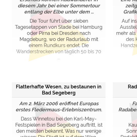
diesem Jahr bei einer Sommertour
zeit
entlang der Elbe unter dem ...
Grafik
Die Tour führt über sieben
Auf in
Tagesetappen von Stade bei Hamburg
Ausstel
oder Pirna bei Dresden nach
mehr als 
Magdeburg, wo der Radurlaub mit
des 
einem Rundkurs endet. Die
Handze
Wanderstrecken von täglich 50 bis 70
...
Flatterhafte Wesen, zu bestaunen in
Rad
Bad Segeberg
Am 2. März 2006 eröffnet Europas
Fa
erstes Fledermaus-Erlebniszentrum.
Radaben
Dass Winnetou bei den Karl-May-
Festspielen in Bad Segeberg auftritt, ist
Kau
den meisten bekannt. Was nur wenige
Sonn