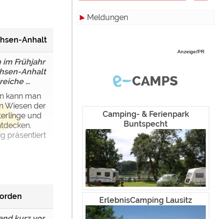
Meldungen
Zimmer
Hamburg
Campinghutten
Hessen
Alle
chsen-Anhalt
Anzeige/PR
Miet-Mobilheime
Mecklenburg-Vorpommern
Touristik
 im Frühjahr
chsen-Anhalt
Miet-Wohnwagen
Niedersachsen
Campingplätze
iche ...
Miet-Zelte
Nordrhein-Westfalen
Camping & Caravan
en kann man
n Wiesen der
Rheinland-Pfalz
Sonstiges
Camping- & Ferienpark
erlinge und
Buntspecht
tdecken.
Saarland
Specials
g präsentiert
Sachsen
Archiv
werden!
Sachsen-Anhalt
Schleswig-Holstein
Norden
ErlebnisCamping Lausitz
Thüringen
and kurz vor