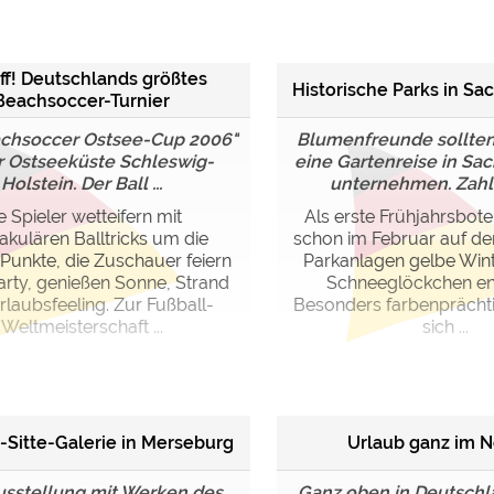
ulare)
https://policies.google.com/privacy
ff! Deutschlands größtes
Historische Parks in Sa
Beachsoccer-Turnier
https://policies.google.com/privacy
achsoccer Ostsee-Cup 2006"
Blumenfreunde sollten
r Ostseeküste Schleswig-
eine Gartenreise in Sa
Holstein. Der Ball ...
unternehmen. Zahlre
https://policies.google.com/privacy
e Spieler wetteifern mit
Als erste Frühjahrsbot
akulären Balltricks um die
schon im Februar auf de
https://policies.google.com/privacy
Punkte, die Zuschauer feiern
Parkanlagen gelbe Wint
https://policies.google.com/privacy
rty, genießen Sonne, Strand
Schneeglöckchen en
laubsfeeling. Zur Fußball-
Besonders farbenprächti
Weltmeisterschaft ...
sich ...
ungen können jeder Zeit im Footer über "COOKIES" geändert 
i-Sitte-Galerie in Merseburg
Urlaub ganz im 
usstellung mit Werken des
Ganz oben in Deutschl