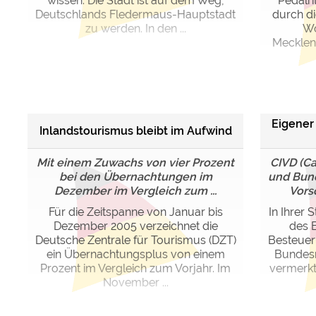
wissen: Die Stadt ist auf dem Weg,
Pedalr
Deutschlands Fledermaus-Hauptstadt
durch di
zu werden. In den ...
Wo
Mecklen
Eigener
Inlandstourismus bleibt im Aufwind
Mit einem Zuwachs von vier Prozent
CIVD (Ca
bei den Übernachtungen im
und Bund
Dezember im Vergleich zum ...
Vors
Für die Zeitspanne von Januar bis
In Ihrer
Dezember 2005 verzeichnet die
des 
Deutsche Zentrale für Tourismus (DZT)
Besteuer
ein Übernachtungsplus von einem
Bundesr
Prozent im Vergleich zum Vorjahr. Im
vermerkt
November ...