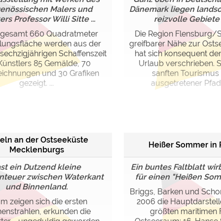
genössischen Malers und
Dänemark liegen landsc
ers Professor Willi Sitte ...
reizvolle Gebiete -
sgesamt 660 Quadratmeter
Die Region Flensburg/S
lungsfläche werden aus der
greifbarer Nähe zur Osts
sechzigjährigen Schaffenszeit
hat sich konsequent de
Künstlers 85 Gemälde, 70
Urlaub verschrieben. Si
ichnungen und 30 Grafiken
sanften Tourismus 
gezeigt. ...
ausgetretener Pfade,
eln an der Ostseeküste
Heißer Sommer in 
Mecklenburgs
st ein Dutzend kleine
Ein buntes Faltblatt wir
teuer zwischen Waterkant
für einen "Heißen Somm
und Binnenland.
Briggs, Barken und Scho
m zeigen sich die ersten
2006 die Hauptdarstell
enstrahlen, erkunden die
größten maritimen 