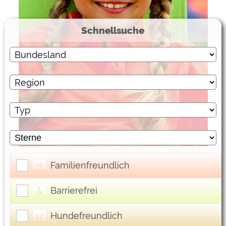
Externe Medien
Schnellsuche
YouTube (Videos von
https://policies.google.com/privacy
Campingplätzen)
Campingplatzvorschau (Vorschau
siehe Datenschutzerklärung des
der Internetseiten von
jeweiligen Anbieters
Campingplätzen)
Google Maps (Kartensuche, Anfahrt
https://policies.google.com/privacy
usw.)
Google reCAPTCHA (Formulare)
https://policies.google.com/privacy
Statistiken
Google Analytics
https://policies.google.com/privacy
Familienfreundlich
Marketing
Barrierefrei
Google Ads
https://policies.google.com/privacy
Hundefreundlich
Google AdSense
https://policies.google.com/privacy