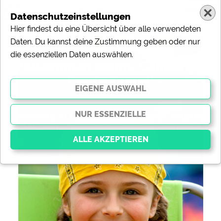
Datenschutzeinstellungen
Hier findest du eine Übersicht über alle verwendeten
Daten. Du kannst deine Zustimmung geben oder nur
die essenziellen Daten auswählen.
Willkommen bei(m) Camping in
Deutschland!
„Camping in Deutschland“ ist das Internet-
Portal zum Thema Camping, Tourismus und
Freizeit.
Essenziell
Essenzielle Cookies ermöglichen grundlegende
Funktionen und sind für die einwandfreie Funktion der
Website dringend erforderlich. Ohne diese Cookies
werden Teile der Website
nicht funktionieren
.