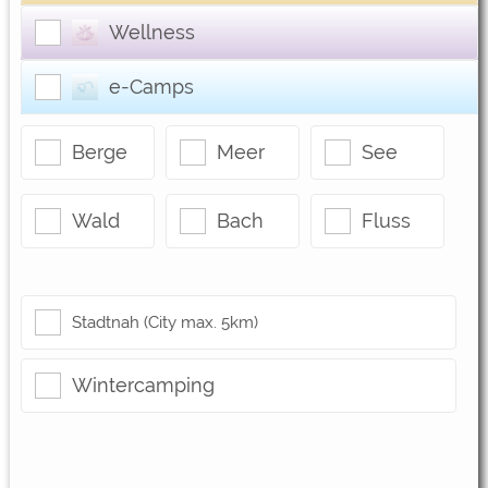
Google Remarketing
https://policies.google.com/privacy
Wellness
Die Cookieeinstellungen können jeder Zeit im Footer
e-Camps
über "COOKIES" geändert werden!
Berge
Meer
See
Wald
Bach
Fluss
Stadtnah (City max. 5km)
Wintercamping