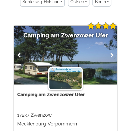
Schleswig-Holstein +
Ostsee +
Berlin +
Bergisches Land +
Campinghütten +
Ferienhäuser +
Miet-Zelte +
Hessen +
Oberlausitz-Niederschlesien +
Camping am Zwenzower Ufer
Nordsee +
Niederrhein +
Niederbayern +
Mittelrhein +
Nordrhein-Westfalen + Miet-Wohnwagen
Harz + Miet-Wohnwagen
See +
Touristikstellplätze +
Camping am Zwenzower Ufer
17237 Zwenzow
Mecklenburg-Vorpommern