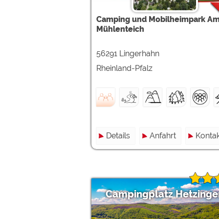
Google reCAPTCHA (Form
Camping und Mobilheimpark A
Mühlenteich
Statistiken
Google Analytics
56291 Lingerhahn
Rheinland-Pfalz
Marketing
Google Ads
Google AdSense
Google Remarketing
Details
Anfahrt
Kontak
Die Cookieeinstell
Campingplatz Hetzinge