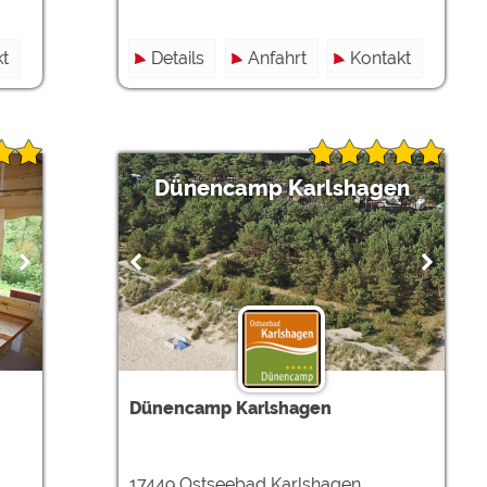
t
Details
Anfahrt
Kontakt
Dünencamp Karlshagen
Dünencamp Karlshagen
17449 Ostseebad Karlshagen