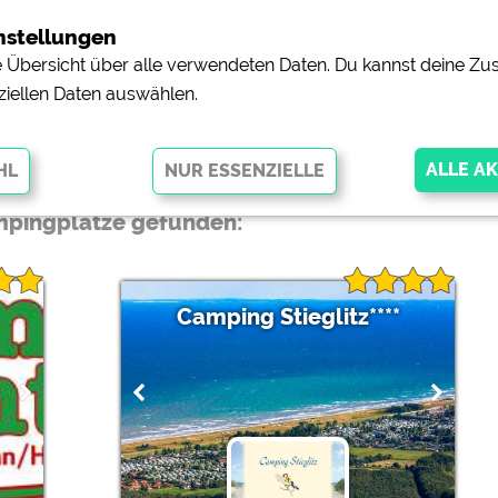
nstellungen
ne Übersicht über alle verwendeten Daten. Du kannst deine 
ziellen Daten auswählen.
nisse für 'Zelten'
pingplätze gefunden:
glichen grundlegende Funktionen und sind für die einwandfreie Funktion
orderlich. Ohne diese Cookies werden Teile der Website
nicht
Camping Stieglitz****
pingplätzen)
https://policies.google.com/privacy
orschau der Internetseiten von
siehe Datenschutzerklärung des jeweili
e, Anfahrt usw.)
https://policies.google.com/privacy