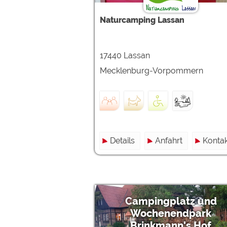
Naturcamping Lassan
17440 Lassan
Mecklenburg-Vorpommern
Details
Anfahrt
Kontak
Campingplatz und
Wochenendpark
Brinkmann's Hof