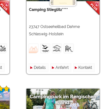
ulare)
https://policies.google.com/privacy
m
Camping Stieglitz****
https://policies.google.com/privacy
23747 Ostseeheilbad Dahme
Schleswig-Holstein
https://policies.google.com/privacy
https://policies.google.com/privacy
https://policies.google.com/privacy
t
Details
Anfahrt
Kontakt
ungen können jeder Zeit im Footer über "COOKIES" geändert 
n
Campingpark im Bergischen
Land