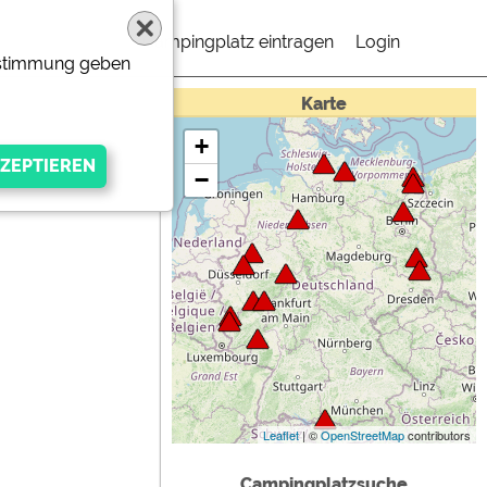
Campingplatz eintragen
Login
Zustimmung geben
Karte
+
−
gen Anbieters
Leaflet
| ©
OpenStreetMap
contributors
Campingplatzsuche