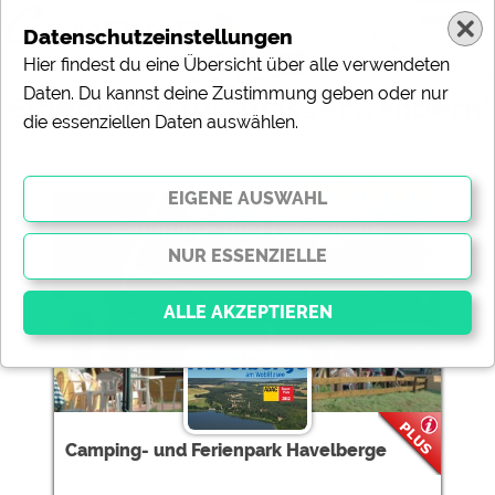
Datenschutzeinstellungen
Hier findest du eine Übersicht über alle verwendeten
Daten. Du kannst deine Zustimmung geben oder nur
Ergebnisse für 'Wasserwandern'
die essenziellen Daten auswählen.
6 Campingplätze gefunden:
Camping- und Ferienpark
Havelberge
Essenziell
Essenzielle Cookies ermöglichen grundlegende
Funktionen und sind für die einwandfreie Funktion der
Camping- und Ferienpark Havelberge
Website dringend erforderlich. Ohne diese Cookies
werden Teile der Website
nicht funktionieren
.