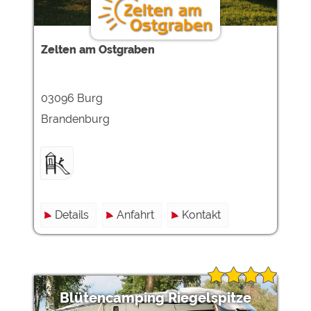
Google Remarketing
https://policies.google.com/privacy
Die Cookieeinstellungen können jeder Zeit im Footer
Zelten am Ostgraben
über "COOKIES" geändert werden!
03096 Burg
Brandenburg
Details
Anfahrt
Kontakt
Blütencamping Riegelspitze