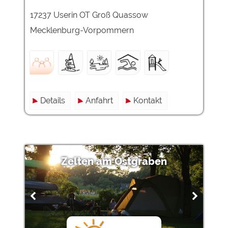
17237 Userin OT Groß Quassow
Externe Medien
Mecklenburg-Vorpommern
YouTube (Videos von
https://policies.google.com/privacy
Campingplätzen)
Campingplatzvorschau (Vorschau
siehe Datenschutzerklärung des
der Internetseiten von
jeweiligen Anbieters
Campingplätzen)
Google Maps (Kartensuche, Anfahrt
https://policies.google.com/privacy
usw.)
Details
Anfahrt
Kontakt
Google reCAPTCHA (Formulare)
https://policies.google.com/privacy
Statistiken
Google Analytics
https://policies.google.com/privacy
Zelten am Ostgraben
Marketing
Google Ads
https://policies.google.com/privacy
Google AdSense
https://policies.google.com/privacy