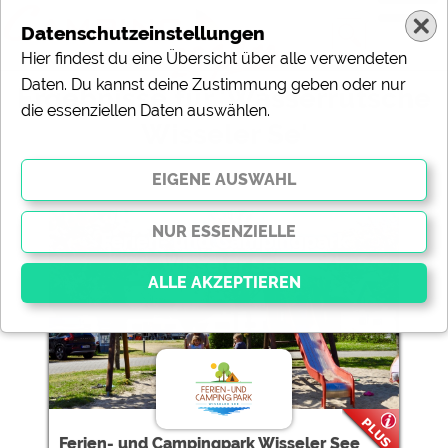
Datenschutzeinstellungen
Hier findest du eine Übersicht über alle verwendeten
Daten. Du kannst deine Zustimmung geben oder nur
Ergebnisse für 'Wasserrutsche
die essenziellen Daten auswählen.
Wisseler Se'
1 Campingplätze gefunden:
Ferien- und Campingpark
Wisseler See
Essenziell
Essenzielle Cookies ermöglichen grundlegende
Funktionen und sind für die einwandfreie Funktion der
Website dringend erforderlich. Ohne diese Cookies
werden Teile der Website
nicht funktionieren
.
Ferien- und Campingpark Wisseler See