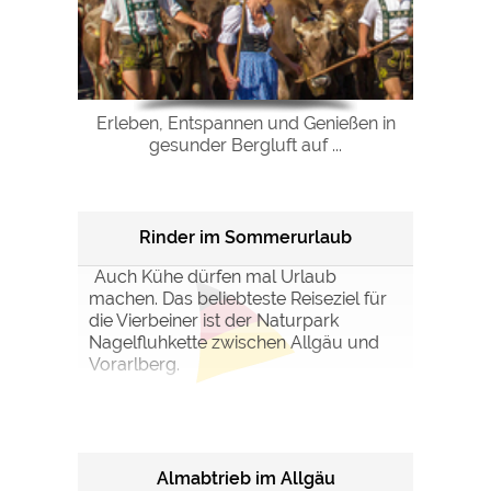
Google Remarketing
https://policies.google.com/privacy
Die Cookieeinstellungen können jeder Zeit im Footer
über "COOKIES" geändert werden!
Erleben, Entspannen und Genießen in
gesunder Bergluft auf ...
Rinder im Sommerurlaub
Auch Kühe dürfen mal Urlaub
machen. Das beliebteste Reiseziel für
die Vierbeiner ist der Naturpark
Nagelfluhkette zwischen Allgäu und
Vorarlberg.
Almabtrieb im Allgäu