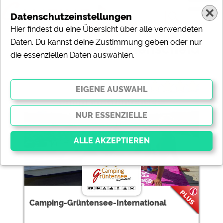
Datenschutzeinstellungen
Hier findest du eine Übersicht über alle verwendeten
Daten. Du kannst deine Zustimmung geben oder nur
Ergebnisse für 'Viehscheid'
die essenziellen Daten auswählen.
1 Campingplätze gefunden:
Camping-Grüntensee-
International
Essenziell
Essenzielle Cookies ermöglichen grundlegende
Funktionen und sind für die einwandfreie Funktion der
Camping-Grüntensee-International
Website dringend erforderlich. Ohne diese Cookies
werden Teile der Website
nicht funktionieren
.