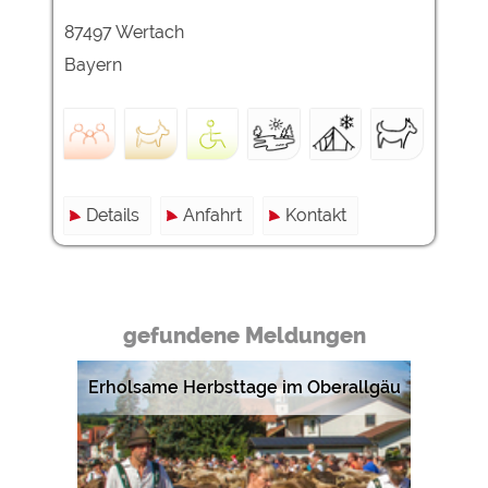
87497 Wertach
Externe Medien
Bayern
YouTube (Videos von
https://policies.google.com/privacy
Campingplätzen)
Campingplatzvorschau (Vorschau
siehe Datenschutzerklärung des
der Internetseiten von
jeweiligen Anbieters
Campingplätzen)
Google Maps (Kartensuche, Anfahrt
https://policies.google.com/privacy
usw.)
Details
Anfahrt
Kontakt
Google reCAPTCHA (Formulare)
https://policies.google.com/privacy
Statistiken
gefundene Meldungen
Google Analytics
https://policies.google.com/privacy
Erholsame Herbsttage im Oberallgäu
Marketing
Google Ads
https://policies.google.com/privacy
Google AdSense
https://policies.google.com/privacy