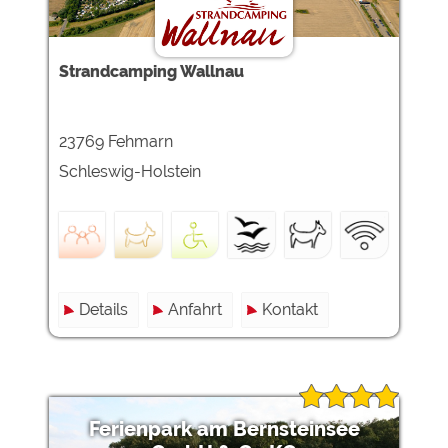
Google Remarketing
https://policies.google.com/privacy
Die Cookieeinstellungen können jeder Zeit im Footer
Strandcamping Wallnau
über "COOKIES" geändert werden!
23769 Fehmarn
Schleswig-Holstein
Details
Anfahrt
Kontakt
Ferienpark am Bernsteinsee