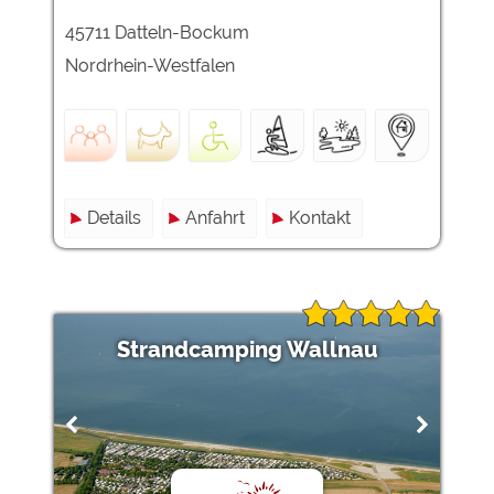
45711 Datteln-Bockum
Externe Medien
Nordrhein-Westfalen
YouTube (Videos von
https://policies.google.com/privacy
Campingplätzen)
Campingplatzvorschau (Vorschau
siehe Datenschutzerklärung des
der Internetseiten von
jeweiligen Anbieters
Campingplätzen)
Google Maps (Kartensuche, Anfahrt
https://policies.google.com/privacy
usw.)
Details
Anfahrt
Kontakt
Google reCAPTCHA (Formulare)
https://policies.google.com/privacy
Statistiken
Google Analytics
https://policies.google.com/privacy
Strandcamping Wallnau
Marketing
Google Ads
https://policies.google.com/privacy
Google AdSense
https://policies.google.com/privacy