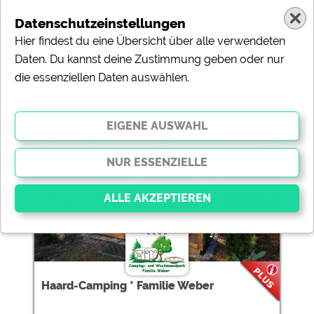
Datenschutzeinstellungen
Hier findest du eine Übersicht über alle verwendeten
Daten. Du kannst deine Zustimmung geben oder nur
Ergebnisse für 'Tourismus'
die essenziellen Daten auswählen.
10 Campingplätze gefunden:
Haard-Camping * Familie Weber
Essenziell
Essenzielle Cookies ermöglichen grundlegende
Funktionen und sind für die einwandfreie Funktion der
Haard-Camping * Familie Weber
Website dringend erforderlich. Ohne diese Cookies
werden Teile der Website
nicht funktionieren
.