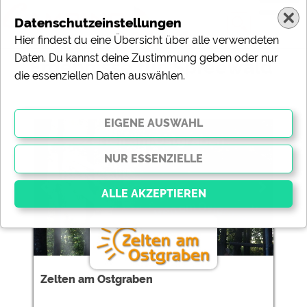
Datenschutzeinstellungen
Hier findest du eine Übersicht über alle verwendeten
Daten. Du kannst deine Zustimmung geben oder nur
Ergebnisse für 'Spreewald'
die essenziellen Daten auswählen.
10 Campingplätze gefunden:
Zelten am Ostgraben
Essenziell
Essenzielle Cookies ermöglichen grundlegende
Funktionen und sind für die einwandfreie Funktion der
Zelten am Ostgraben
Website dringend erforderlich. Ohne diese Cookies
werden Teile der Website
nicht funktionieren
.