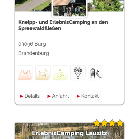
Google Remarketing
https://policies.google.com/privacy
Die Cookieeinstellungen können jeder Zeit im Footer
Kneipp- und ErlebnisCamping an den
Spreewaldfließen
über "COOKIES" geändert werden!
03096 Burg
Brandenburg
Details
Anfahrt
Kontakt
ErlebnisCamping Lausitz