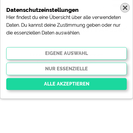
Datenschutzeinstellungen
Hier findest du eine Übersicht über alle verwendeten
Daten. Du kannst deine Zustimmung geben oder nur
Ergebnisse für 'Schlaf FÃ¤sser'
die essenziellen Daten auswählen.
gefundene Campingplätze
Leider wurden keine passenden
Campingplätze gefunden.
gefundene Meldungen
Essenziell
Essenzielle Cookies ermöglichen grundlegende
Funktionen und sind für die einwandfreie Funktion der
Website dringend erforderlich. Ohne diese Cookies
werden Teile der Website
nicht funktionieren
.