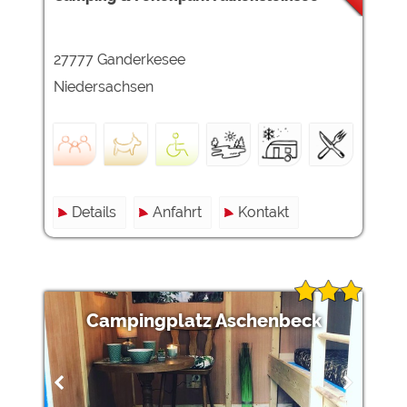
Externe Medien
27777 Ganderkesee
YouTube (Videos von
https://policies.google.com/privacy
Campingplätzen)
Niedersachsen
Campingplatzvorschau (Vorschau
siehe Datenschutzerklärung des
der Internetseiten von
jeweiligen Anbieters
Campingplätzen)
Google Maps (Kartensuche, Anfahrt
https://policies.google.com/privacy
usw.)
Google reCAPTCHA (Formulare)
https://policies.google.com/privacy
Details
Anfahrt
Kontakt
Statistiken
Google Analytics
https://policies.google.com/privacy
Campingplatz Aschenbeck
Marketing
Google Ads
https://policies.google.com/privacy
Google AdSense
https://policies.google.com/privacy