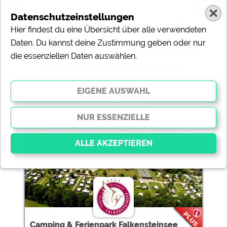
Datenschutzeinstellungen
Hier findest du eine Übersicht über alle verwendeten
Daten. Du kannst deine Zustimmung geben oder nur
Ergebnisse für 'Naturpark
die essenziellen Daten auswählen.
Wildeshauser Geest'
3 Campingplätze gefunden:
Camping & Ferienpark
Falkensteinsee
Essenziell
Essenzielle Cookies ermöglichen grundlegende
Funktionen und sind für die einwandfreie Funktion der
Website dringend erforderlich. Ohne diese Cookies
werden Teile der Website
nicht funktionieren
.
Camping & Ferienpark Falkensteinsee