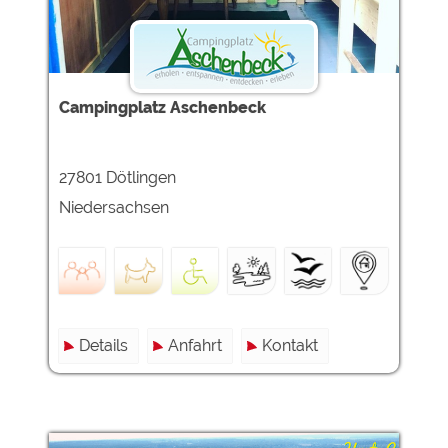
Google Remarketing
https://policies.google.com/privacy
Die Cookieeinstellungen können jeder Zeit im Footer
über "COOKIES" geändert werden!
Campingplatz Aschenbeck
27801 Dötlingen
Niedersachsen
Details
Anfahrt
Kontakt