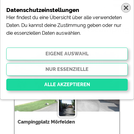
Datenschutzeinstellungen
Hier findest du eine Übersicht über alle verwendeten
Daten. Du kannst deine Zustimmung geben oder nur
Ergebnisse für 'Monatscamping'
die essenziellen Daten auswählen.
1 Campingplätze gefunden:
Campingplatz Mörfelden
Essenziell
Essenzielle Cookies ermöglichen grundlegende
Funktionen und sind für die einwandfreie Funktion der
Campingplatz Mörfelden
Website dringend erforderlich. Ohne diese Cookies
werden Teile der Website
nicht funktionieren
.