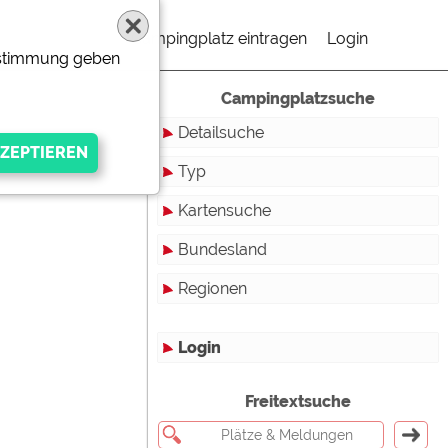
Campingplatz eintragen
Login
Zustimmung geben
Campingplatzsuche
Detailsuche
Typ
Kartensuche
Touristikstellplätze
Bundesland
Dauerstellplätze
Regionen
Reisemobilstellplätze
Baden-Württemberg
Mobilheimstellplätze
Bayern
Login
Ferienhäuser
Berlin
gen Anbieters
Freitextsuche
Bungalows
Brandenburg
Ferienwohnungen
Bremen