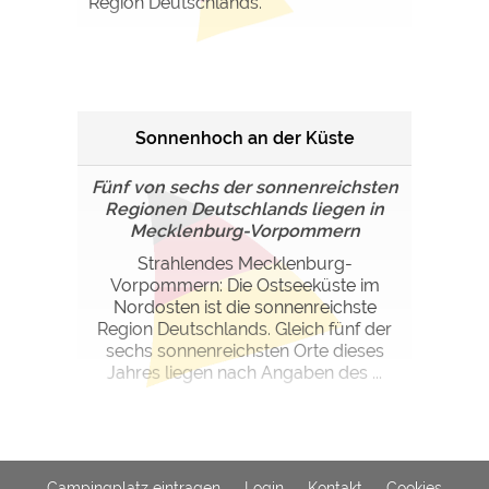
Region Deutschlands.
Google Remarketing
https://policies.google.com/privacy
Die Cookieeinstellungen können jeder Zeit im Footer
über "COOKIES" geändert werden!
Sonnenhoch an der Küste
Fünf von sechs der sonnenreichsten
Regionen Deutschlands liegen in
Mecklenburg-Vorpommern
Strahlendes Mecklenburg-
Vorpommern: Die Ostseeküste im
Nordosten ist die sonnenreichste
Region Deutschlands. Gleich fünf der
sechs sonnenreichsten Orte dieses
Jahres liegen nach Angaben des ...
Campingplatz eintragen
Login
Kontakt
Cookies