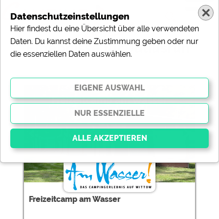
Datenschutzeinstellungen
Hier findest du eine Übersicht über alle verwendeten
Daten. Du kannst deine Zustimmung geben oder nur
Ergebnisse für 'Juliusruh'
die essenziellen Daten auswählen.
1 Campingplätze gefunden:
Freizeitcamp am Wasser
Essenziell
Essenzielle Cookies ermöglichen grundlegende
Funktionen und sind für die einwandfreie Funktion der
Freizeitcamp am Wasser
Website dringend erforderlich. Ohne diese Cookies
werden Teile der Website
nicht funktionieren
.