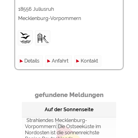
18556 Juliusruh
Externe Medien
Mecklenburg-Vorpommern
YouTube (Videos von
https://policies.google.com/privacy
Campingplätzen)
Campingplatzvorschau (Vorschau
siehe Datenschutzerklärung des
der Internetseiten von
jeweiligen Anbieters
Campingplätzen)
Google Maps (Kartensuche, Anfahrt
https://policies.google.com/privacy
usw.)
Details
Anfahrt
Kontakt
Google reCAPTCHA (Formulare)
https://policies.google.com/privacy
Statistiken
gefundene Meldungen
Google Analytics
https://policies.google.com/privacy
Auf der Sonnenseite
Marketing
Strahlendes Mecklenburg-
Google Ads
https://policies.google.com/privacy
Vorpommern: Die Ostseeküste im
Google AdSense
https://policies.google.com/privacy
Nordosten ist die sonnenreichste