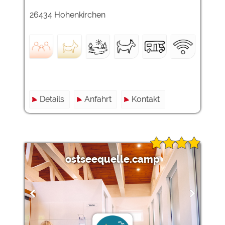
26434 Hohenkirchen
Externe Medien
YouTube (Videos von
https://policies.google.com/privacy
Campingplätzen)
Campingplatzvorschau (Vorschau
siehe Datenschutzerklärung des
der Internetseiten von
jeweiligen Anbieters
Campingplätzen)
Google Maps (Kartensuche, Anfahrt
https://policies.google.com/privacy
usw.)
Details
Anfahrt
Kontakt
Google reCAPTCHA (Formulare)
https://policies.google.com/privacy
Statistiken
Google Analytics
https://policies.google.com/privacy
ostseequelle.camp
Marketing
Google Ads
https://policies.google.com/privacy
Google AdSense
https://policies.google.com/privacy