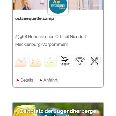
Google Remarketing
https://policies.google.com/privacy
Die Cookieeinstellungen können jeder Zeit im Footer
ostseequelle.camp
über "COOKIES" geändert werden!
23968 Hohenkirchen Ortsteil Niendorf
Mecklenburg-Vorpommern
Details
Anfahrt
Zeltplatz der Jugendherberge