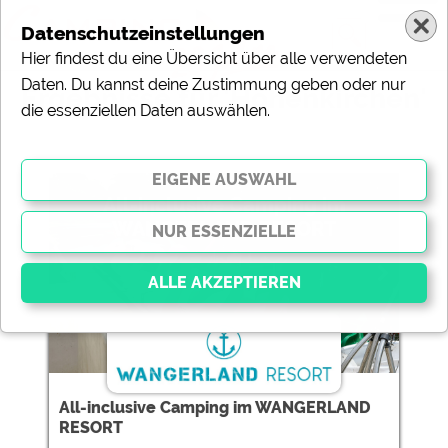
Datenschutzeinstellungen
Hier findest du eine Übersicht über alle verwendeten
Daten. Du kannst deine Zustimmung geben oder nur
Ergebnisse für 'Hohenkirchen'
die essenziellen Daten auswählen.
3 Campingplätze gefunden:
All-inclusive Camping im
WANGERLAND RESORT
Essenziell
Essenzielle Cookies ermöglichen grundlegende
Funktionen und sind für die einwandfreie Funktion der
All-inclusive Camping im WANGERLAND
Website dringend erforderlich. Ohne diese Cookies
RESORT
werden Teile der Website
nicht funktionieren
.