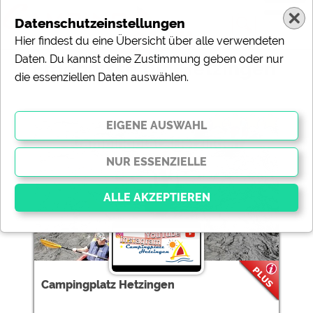
Datenschutzeinstellungen
Hier findest du eine Übersicht über alle verwendeten
Daten. Du kannst deine Zustimmung geben oder nur
Ergebnisse für 'Hetzingen'
die essenziellen Daten auswählen.
1 Campingplätze gefunden:
Campingplatz Hetzingen
Essenziell
Essenzielle Cookies ermöglichen grundlegende
Funktionen und sind für die einwandfreie Funktion der
Campingplatz Hetzingen
Website dringend erforderlich. Ohne diese Cookies
werden Teile der Website
nicht funktionieren
.