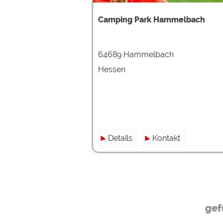
Google reCAPTCHA (Form
Camping Park Hammelbach
Statistiken
Google Analytics
64689 Hammelbach
Hessen
Marketing
Google Ads
Google AdSense
Google Remarketing
Details
Kontakt
Die Cookieeinstell
gef