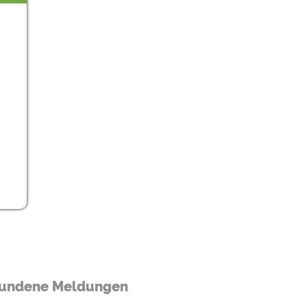
ulare)
https://policies.google.com/privacy
https://policies.google.com/privacy
https://policies.google.com/privacy
https://policies.google.com/privacy
https://policies.google.com/privacy
ungen können jeder Zeit im Footer über "COOKIES" geändert 
undene Meldungen