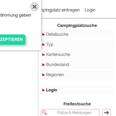
Campingplatz eintragen
Login
Zustimmung geben
Campingplatzsuche
Detailsuche
Typ
Kartensuche
Touristikstellplätze
Bundesland
Dauerstellplätze
Regionen
Reisemobilstellplätze
Baden-Württemberg
Mobilheimstellplätze
Bayern
Login
Ferienhäuser
Berlin
gen Anbieters
Freitextsuche
Bungalows
Brandenburg
Ferienwohnungen
Bremen