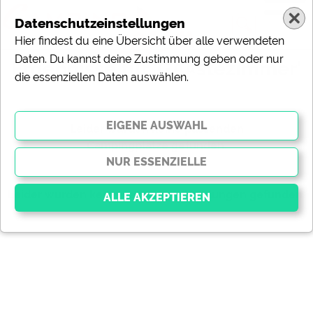
Datenschutzeinstellungen
Hier findest du eine Übersicht über alle verwendeten
Daten. Du kannst deine Zustimmung geben oder nur
Ergebnisse für 'GÃ¤stezimmer'
die essenziellen Daten auswählen.
gefundene Campingplätze
Leider wurden keine passenden
Campingplätze gefunden.
gefundene Meldungen
Leider wurden keine passenden Meldungen gefunden.
Essenziell
Essenzielle Cookies ermöglichen grundlegende
Funktionen und sind für die einwandfreie Funktion der
Website dringend erforderlich. Ohne diese Cookies
werden Teile der Website
nicht funktionieren
.