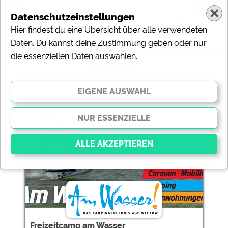
Datenschutzeinstellungen
Hier findest du eine Übersicht über alle verwendeten
Daten. Du kannst deine Zustimmung geben oder nur
Ergebnisse für 'Freizeitcamp am
die essenziellen Daten auswählen.
Wasser'
1 Campingplätze gefunden:
Freizeitcamp am Wasser
Essenziell
Essenzielle Cookies ermöglichen grundlegende
Funktionen und sind für die einwandfreie Funktion der
Website dringend erforderlich. Ohne diese Cookies
werden Teile der Website
nicht funktionieren
.
Freizeitcamp am Wasser